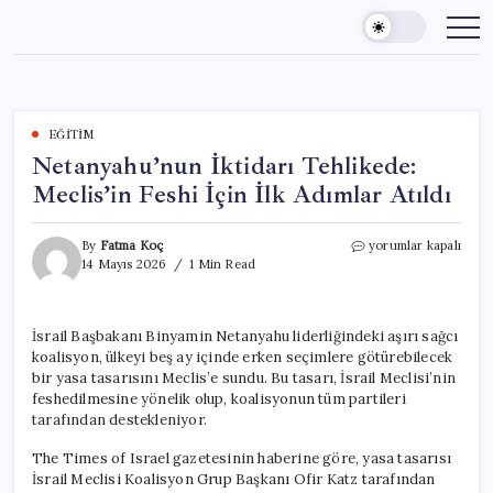
Skip
to
content
EĞITIM
Netanyahu’nun İktidarı Tehlikede:
Meclis’in Feshi İçin İlk Adımlar Atıldı
Netanyahu’nun
By
Fatma Koç
yorumlar kapalı
İktidarı
14 Mayıs 2026
1 Min Read
Tehlikede:
Meclis’in
Feshi
İsrail Başbakanı Binyamin Netanyahu liderliğindeki aşırı sağcı
İçin
koalisyon, ülkeyi beş ay içinde erken seçimlere götürebilecek
İlk
Adımlar
bir yasa tasarısını Meclis’e sundu. Bu tasarı, İsrail Meclisi’nin
Atıldı
feshedilmesine yönelik olup, koalisyonun tüm partileri
için
tarafından destekleniyor.
The Times of Israel gazetesinin haberine göre, yasa tasarısı
İsrail Meclisi Koalisyon Grup Başkanı Ofir Katz tarafından