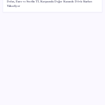
Dolar, Euro ve Sterlin TL Karşısında Değer Kazandı: Döviz Kurları
Yükseliyor
SON YAZILAR
TMO fındık alım fiyatlarını açıkladı
Brezilya, AB’den kanatlı eti ve bal için yeşil ışık
bekliyor
Gabar’da yeni rekor! Bakan Bayraktar: Üretimin,
istihdamın ve umudun adresi oldu
Dünyaca ünlü yatırımcı Micheal Burry’den kıyamet