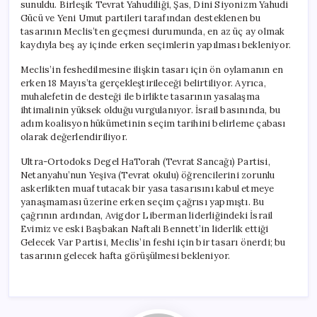
sunuldu. Birleşik Tevrat Yahudiliği, Şas, Dini Siyonizm Yahudi
Gücü ve Yeni Umut partileri tarafından desteklenen bu
tasarının Meclis’ten geçmesi durumunda, en az üç ay olmak
kaydıyla beş ay içinde erken seçimlerin yapılması bekleniyor.
Meclis’in feshedilmesine ilişkin tasarı için ön oylamanın en
erken 18 Mayıs’ta gerçekleştirileceği belirtiliyor. Ayrıca,
muhalefetin de desteği ile birlikte tasarının yasalaşma
ihtimalinin yüksek olduğu vurgulanıyor. İsrail basınında, bu
adım koalisyon hükümetinin seçim tarihini belirleme çabası
olarak değerlendiriliyor.
Ultra-Ortodoks Degel HaTorah (Tevrat Sancağı) Partisi,
Netanyahu’nun Yeşiva (Tevrat okulu) öğrencilerini zorunlu
askerlikten muaf tutacak bir yasa tasarısını kabul etmeye
yanaşmaması üzerine erken seçim çağrısı yapmıştı. Bu
çağrının ardından, Avigdor Liberman liderliğindeki İsrail
Evimiz ve eski Başbakan Naftali Bennett’in liderlik ettiği
Gelecek Var Partisi, Meclis’in feshi için bir tasarı önerdi; bu
tasarının gelecek hafta görüşülmesi bekleniyor.