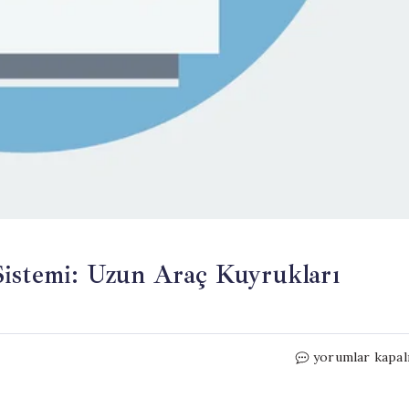
Sistemi: Uzun Araç Kuyrukları
Avrupa’nın
yorumlar kapal
Yeni
Sınır