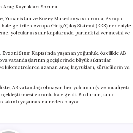
Kontrol
Sistemi:
Uzun
re, Yunanistan ve Kuzey Makedonya sınırında, Avrupa
Araç
u hale getirilen Avrupa Giriş/Çıkış Sistemi (EES) nedeniyle
Kuyrukları
eme, yolcuların sınır kapılarında parmak izi vermesini ve
Sorunu
için
Evzoni Sınır Kapısı’nda yaşanan yoğunluk, özellikle AB
a vatandaşlarının geçişlerinde büyük sıkıntılar
ve kilometrelerce uzanan araç kuyrukları, sürücülerin ve
rlikte, AB vatandaşı olmayan her yolcunun (vize muafiyeti
gerçekleştirmesi zorunlu hale geldi. Bu durum, sınır
rın sıkıntı yaşamasına neden oluyor.