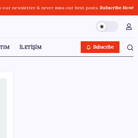
o our newsletter & never miss our best posts.
Subscribe Now!
TIM
İLETİŞİM
Subscribe
SON YAZILAR
Dünyaca ünlü yatırımcı Micheal Burry’den
kıyamet senaryosu: Zirvedeki piyasalar