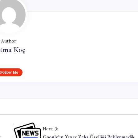
Author
tma Koç
Follow Me
Next
z
Google’ın Yapay Zeka Özelliği Beklenmedik