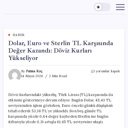
Skip
to
content
HABER
Dolar, Euro ve Sterlin TL Karşısında
Değer Kazandı: Döviz Kurları
Yükseliyor
Dolar,
By
Fatma Koç
yorumlar kapalı
Euro
14 Mayıs 2026
2 Min Read
ve
Sterlin
TL
Döviz kurlarındaki yükseliş, Türk Lirası (TL) karşısında da
Karşısında
etkisini göstermeye devam ediyor. Bugün Dolar, 45,43 TL
Değer
Kazandı:
seviyesinden işlem görürken, Euro önceki günkü düşüşünü
Döviz
telafi ederek 53,38 TL’ye yükseldi. Son beş günde TL
Kurları
karşısında yüzde 0,64 değer kaybeden Sterlin ise bugün
Yükseliyor
itibarıyla yüzde 0,31 artışla 61,65 TL seviyesine ulaştı.
için