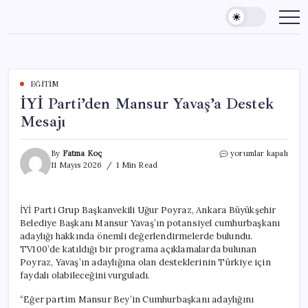
Skip
to
content
EĞITIM
İYİ Parti’den Mansur Yavaş’a Destek
Mesajı
İYİ
By
Fatma Koç
yorumlar kapalı
Parti’den
11 Mayıs 2026
1 Min Read
Mansur
Yavaş’a
Destek
İYİ Parti Grup Başkanvekili Uğur Poyraz, Ankara Büyükşehir
Mesajı
Belediye Başkanı Mansur Yavaş’ın potansiyel cumhurbaşkanı
için
adaylığı hakkında önemli değerlendirmelerde bulundu.
TV100’de katıldığı bir programa açıklamalarda bulunan
Poyraz, Yavaş’ın adaylığına olan desteklerinin Türkiye için
faydalı olabileceğini vurguladı.
“Eğer partim Mansur Bey’in Cumhurbaşkanı adaylığını