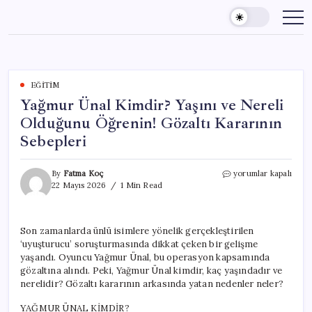
Skip
to
content
EĞITIM
Yağmur Ünal Kimdir? Yaşını ve Nereli
Olduğunu Öğrenin! Gözaltı Kararının
Sebepleri
Yağmur
By
Fatma Koç
yorumlar kapalı
Ünal
22 Mayıs 2026
1 Min Read
Kimdir?
Yaşını
ve
Son zamanlarda ünlü isimlere yönelik gerçekleştirilen
Nereli
‘uyuşturucu’ soruşturmasında dikkat çeken bir gelişme
Olduğunu
Öğrenin!
yaşandı. Oyuncu Yağmur Ünal, bu operasyon kapsamında
Gözaltı
gözaltına alındı. Peki, Yağmur Ünal kimdir, kaç yaşındadır ve
Kararının
nerelidir? Gözaltı kararının arkasında yatan nedenler neler?
Sebepleri
için
YAĞMUR ÜNAL KİMDİR?