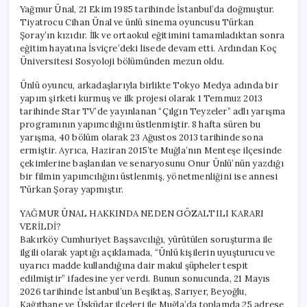
Yağmur Ünal, 21 Ekim 1985 tarihinde İstanbul’da doğmuştur.
Tiyatrocu Cihan Ünal ve ünlü sinema oyuncusu Türkan
Şoray’ın kızıdır. İlk ve ortaokul eğitimini tamamladıktan sonra
eğitim hayatına İsviçre’deki lisede devam etti. Ardından Koç
Üniversitesi Sosyoloji bölümünden mezun oldu.
Ünlü oyuncu, arkadaşlarıyla birlikte Tokyo Medya adında bir
yapım şirketi kurmuş ve ilk projesi olarak 1 Temmuz 2013
tarihinde Star TV’de yayınlanan “Çılgın Teyzeler” adlı yarışma
programının yapımcılığını üstlenmiştir. 8 hafta süren bu
yarışma, 40 bölüm olarak 23 Ağustos 2013 tarihinde sona
ermiştir. Ayrıca, Haziran 2015’te Muğla’nın Menteşe ilçesinde
çekimlerine başlanılan ve senaryosunu Onur Ünlü’nün yazdığı
bir filmin yapımcılığını üstlenmiş, yönetmenliğini ise annesi
Türkan Şoray yapmıştır.
YAĞMUR ÜNAL HAKKINDA NEDEN GÖZALTILI KARARI
VERİLDİ?
Bakırköy Cumhuriyet Başsavcılığı, yürütülen soruşturma ile
ilgili olarak yaptığı açıklamada, “Ünlü kişilerin uyuşturucu ve
uyarıcı madde kullandığına dair makul şüpheler tespit
edilmiştir” ifadesine yer verdi. Bunun sonucunda, 21 Mayıs
2026 tarihinde İstanbul’un Beşiktaş, Sarıyer, Beyoğlu,
Kağıthane ve Üsküdar ilçeleri ile Muğla’da toplamda 25 adrese