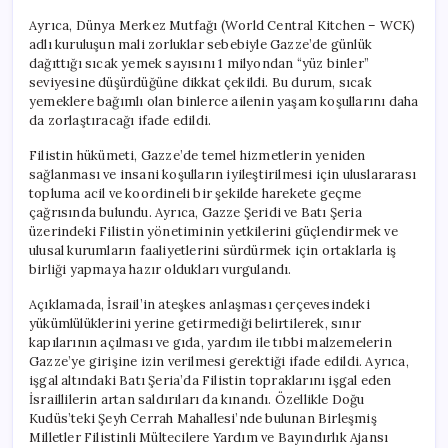
Ayrıca, Dünya Merkez Mutfağı (World Central Kitchen – WCK)
adlı kuruluşun mali zorluklar sebebiyle Gazze’de günlük
dağıttığı sıcak yemek sayısını 1 milyondan “yüz binler”
seviyesine düşürdüğüne dikkat çekildi. Bu durum, sıcak
yemeklere bağımlı olan binlerce ailenin yaşam koşullarını daha
da zorlaştıracağı ifade edildi.
Filistin hükümeti, Gazze’de temel hizmetlerin yeniden
sağlanması ve insani koşulların iyileştirilmesi için uluslararası
topluma acil ve koordineli bir şekilde harekete geçme
çağrısında bulundu. Ayrıca, Gazze Şeridi ve Batı Şeria
üzerindeki Filistin yönetiminin yetkilerini güçlendirmek ve
ulusal kurumların faaliyetlerini sürdürmek için ortaklarla iş
birliği yapmaya hazır oldukları vurgulandı.
Açıklamada, İsrail’in ateşkes anlaşması çerçevesindeki
yükümlülüklerini yerine getirmediği belirtilerek, sınır
kapılarının açılması ve gıda, yardım ile tıbbi malzemelerin
Gazze’ye girişine izin verilmesi gerektiği ifade edildi. Ayrıca,
işgal altındaki Batı Şeria’da Filistin topraklarını işgal eden
İsraillilerin artan saldırıları da kınandı. Özellikle Doğu
Kudüs’teki Şeyh Cerrah Mahallesi’nde bulunan Birleşmiş
Milletler Filistinli Mültecilere Yardım ve Bayındırlık Ajansı