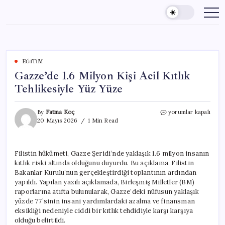
Skip
to
content
EĞITIM
Gazze’de 1.6 Milyon Kişi Acil Kıtlık
Tehlikesiyle Yüz Yüze
Gazze’de
By
Fatma Koç
yorumlar kapalı
1.6
20 Mayıs 2026
1 Min Read
Milyon
Kişi
Acil
Filistin hükümeti, Gazze Şeridi’nde yaklaşık 1.6 milyon insanın
Kıtlık
kıtlık riski altında olduğunu duyurdu. Bu açıklama, Filistin
Tehlikesiyle
Yüz
Bakanlar Kurulu’nun gerçekleştirdiği toplantının ardından
Yüze
yapıldı. Yapılan yazılı açıklamada, Birleşmiş Milletler (BM)
için
raporlarına atıfta bulunularak, Gazze’deki nüfusun yaklaşık
yüzde 77’sinin insani yardımlardaki azalma ve finansman
eksikliği nedeniyle ciddi bir kıtlık tehdidiyle karşı karşıya
olduğu belirtildi.