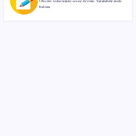
Obezite tedavisinde sessiz devrim: Yutulabilir mide
balonu
SON YAZILAR
CHP’nin butlan MYK’sinden yeni karar: 8 il
başkanlığına atama yapıldı
Telegram Neden App Store’dan Geçici Olarak
Kaldırıldı?
Emekli aylıklarında ocak zammı için ilk rakamlar
netleşti: Masada 3 farklı senaryo var