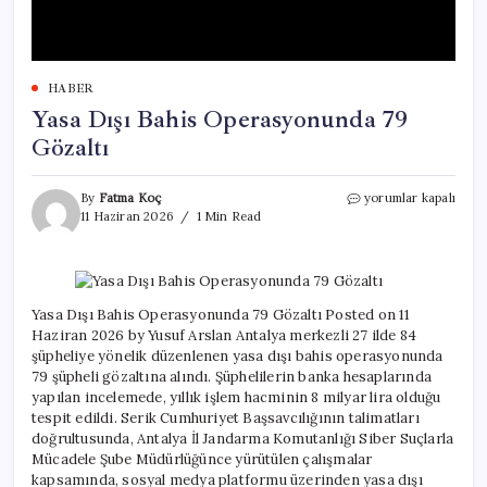
HABER
Yasa Dışı Bahis Operasyonunda 79
Gözaltı
Yasa
By
Fatma Koç
yorumlar kapalı
Dışı
11 Haziran 2026
1 Min Read
Bahis
Operasyonunda
79
Gözaltı
için
Yasa Dışı Bahis Operasyonunda 79 Gözaltı Posted on 11
Haziran 2026 by Yusuf Arslan Antalya merkezli 27 ilde 84
şüpheliye yönelik düzenlenen yasa dışı bahis operasyonunda
79 şüpheli gözaltına alındı. Şüphelilerin banka hesaplarında
yapılan incelemede, yıllık işlem hacminin 8 milyar lira olduğu
tespit edildi. Serik Cumhuriyet Başsavcılığının talimatları
doğrultusunda, Antalya İl Jandarma Komutanlığı Siber Suçlarla
Mücadele Şube Müdürlüğünce yürütülen çalışmalar
kapsamında, sosyal medya platformu üzerinden yasa dışı