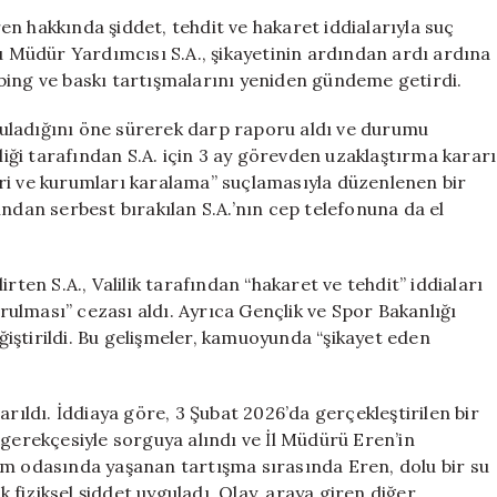
Yurt
n hakkında şiddet, tehdit ve hakaret iddialarıyla suç
Müdür
Müdür Yardımcısı S.A., şikayetinin ardından ardı ardına
Yardımcısı
bing ve baskı tartışmalarını yeniden gündeme getirdi.
Cezalandırıldı
için
uyguladığını öne sürerek darp raporu aldı ve durumu
iliği tarafından S.A. için 3 ay görevden uzaklaştırma kararı
ileri ve kurumları karalama” suçlamasıyla düzenlenen bir
ından serbest bırakılan S.A.’nın cep telefonuna da el
rten S.A., Valilik tarafından “hakaret ve tehdit” iddiaları
ulması” cezası aldı. Ayrıca Gençlik ve Spor Bakanlığı
eğiştirildi. Bu gelişmeler, kamuoyunda “şikayet eden
ktarıldı. İddiaya göre, 3 Şubat 2026’da gerçekleştirilen bir
 gerekçesiyle sorguya alındı ve İl Müdürü Eren’in
am odasında yaşanan tartışma sırasında Eren, dolu bir su
k fiziksel şiddet uyguladı. Olay, araya giren diğer