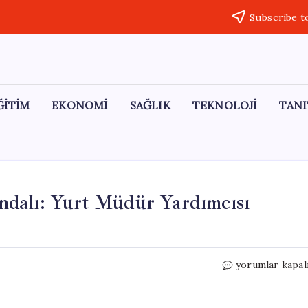
Subscribe t
ĞİTİM
EKONOMİ
SAĞLIK
TEKNOLOJİ
TANI
dalı: Yurt Müdür Yardımcısı
Eğitim
yorumlar kapal
Kurumunda
Şikayet
Skandalı: