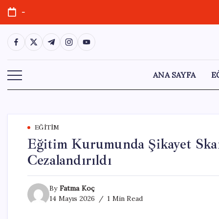
Skip
-
to
content
https://www.facebook.com/
https://twitter.com/
https://t.me/
https://www.instagram.com/
https://youtube.com/
ANA SAYFA
E
EĞITIM
Eğitim Kurumunda Şikayet Skan
Cezalandırıldı
By
Fatma Koç
14 Mayıs 2026
1 Min Read