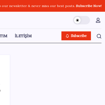
o our newsletter & never miss our best posts.
Subscribe Now!
TIM
İLETİŞİM
Subscribe
SON YAZILAR
ı
Artık çalışan primi tazminata yansıyacak