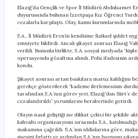
Elazığ’da Gençlik ve Spor İl Müdürü Abdulsamet Ere
duyurusunda bulunan İzzetpaşa Kız Öğrenci Yurdu 
cezalarla karşılaştı. Olay, kamu kurumlarında mob
S.A., İl Müdürü Eren’in kendisine fiziksel şiddet 
emniyete bildirdi. Ancak şikayet sonrası Elazığ Val
verildi. Bununla birlikte, S.A. sosyal medyada “kiş
operasyonda gözaltına alındı. Polis ifadesinin ard
kondu.
Şikayet sonrası artan baskılara maruz kaldığını beli
gerekçe gösterilerek “kademe ilerlemesinin durdur
tarafından S.A.’nın görev yeri, Elazığ’dan Siirt’e d
cezalandırıldı” yorumlarını beraberinde getirdi.
Olayın nasıl geliştiği ise dikkat çekici bir şekilde a
kahvaltı organizasyonu sırasında S.A., katılmadığı
makamına çağrıldı. S.A.’nın iddialarına göre, mak
şişesini fırlattı ve ardından S.A.’nın boynunu sıkara