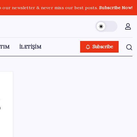
o our newsletter & never miss our best posts.
Subscribe Now!
TIM
İLETİŞİM
Subscribe
ı
SON YAZILAR
TMO fındık alım fiyatlarını açıkladı