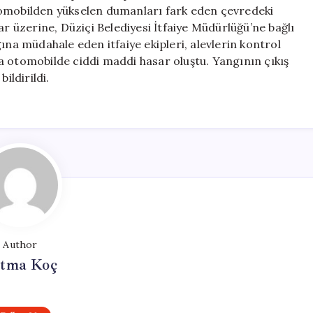
için
tomobilden yükselen dumanları fark eden çevredeki
ar üzerine, Düziçi Belediyesi İtfaiye Müdürlüğü’ne bağlı
angına müdahale eden itfaiye ekipleri, alevlerin kontrol
a otomobilde ciddi maddi hasar oluştu. Yangının çıkış
ildirildi.
Author
tma Koç