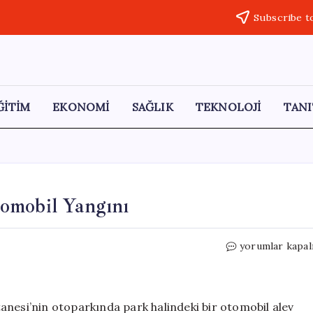
Subscribe t
ĞİTİM
EKONOMİ
SAĞLIK
TEKNOLOJİ
TANI
omobil Yangını
Düziçi
yorumlar kapal
Hastane
Otoparkında
Otomobil
Yangını
anesi’nin otoparkında park halindeki bir otomobil alev