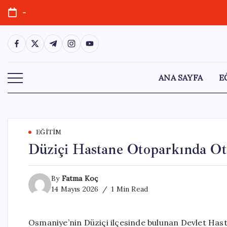
Skip
-
to
content
https://www.facebook.com/
https://twitter.com/
https://t.me/
https://www.instagram.com/
https://youtube.com/
ANA SAYFA
E
EĞITIM
Düziçi Hastane Otoparkında Ot
By
Fatma Koç
14 Mayıs 2026
1 Min Read
Osmaniye’nin Düziçi ilçesinde bulunan Devlet Hast