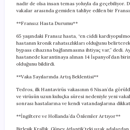
nadir de olsa insan temas yoluyla da geçebiliyor. 
vakalar arasında gemiden tahliye edilen bir Fransı
**Fransız Hasta Durumu**
65 yaşındaki Fransız hasta, “en ciddi kardiyopulmo
hastanın kronik rahatsızlıkları olduğunu belirterek
bypass cihazına bağlanmasına ihtiyaç var,” dedi. Ay
hastanede karantinaya alınan 14 İspanyol’dan birini
olduğunu bildirdi.
**Vaka Sayılarında Artış Beklentisi**
Tedros, ilk Hantavirüs vakasının 6 Nisan’da görüld
ve virüsün uzun kuluçka süresi nedeniyle yeni vakal
sonrası hastalarına ve kendi vatandaşlarına dikkat 
**İngiltere ve Hollanda’da Önlemler Artıyor**
Birleşik Krallık, Güney Atlantik’teki uzak adalardan