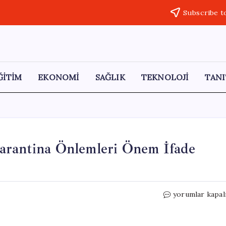
Subscribe t
ĞİTİM
EKONOMİ
SAĞLIK
TEKNOLOJİ
TANI
arantina Önlemleri Önem İfade
DSÖ’den
yorumlar kapal
Hantavirüs
Uyarısı:
Karantina