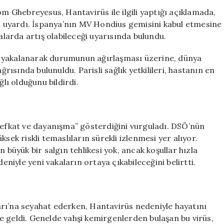
Önlemleri
Ghebreyesus, Hantavirüs ile ilgili yaptığı açıklamada,
Önem
da uyardı. İspanya’nın MV Hondius gemisini kabul etmesine
İfade
arda artış olabileceği uyarısında bulundu.
Ediyor
için
e yakalanarak durumunun ağırlaşması üzerine, dünya
ğrısında bulunuldu. Parisli sağlık yetkilileri, hastanın en
ı olduğunu bildirdi.
“şefkat ve dayanışma” gösterdiğini vurguladı. DSÖ’nün
sek riskli temaslıların sürekli izlenmesi yer alıyor.
 büyük bir salgın tehlikesi yok, ancak koşullar hızla
eniyle yeni vakaların ortaya çıkabileceğini belirtti.
rı’na seyahat ederken, Hantavirüs nedeniyle hayatını
e geldi. Genelde vahşi kemirgenlerden bulaşan bu virüs,