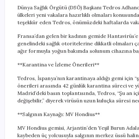
Dünya Sağlık Örgütü (DSÖ) Başkanı Tedros Adhanom 
ülkeleri yeni vakalara hazırlıklı olmaları konusun
teşekkür eden Tedros, önümüzdeki haftalarda vakal
Fransa’dan gelen bir kadının gemide Hantavirüs’
genelindeki sağlık otoritelerine dikkatli olmaları ça
ağır formuyla yoğun bakımda solunum cihazına bağl
**Karantina ve İzleme Önerileri**
Tedros, İspanya’nın karantinaya aldığı gemi için 
önerileri arasında 42 günlük karantina süreci ve yük
Madrid’deki basın toplantısında, Tedros, “Şu an için
değişebilir,” diyerek virüsün uzun kuluçka süresi ned
**Salgının Kaynağı: MV Hondius**
MV Hondius gemisi, Arjantin’den Yeşil Burun Adala
kaybeden üç yolcusuyla salgının merkez üssü halin