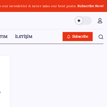
o our newsletter & never miss our best posts.
Subscribe Now!
TIM
İLETİŞİM
Subscribe
SON YAZILAR
ı
Artık çalışan primi tazminata yansıyacak