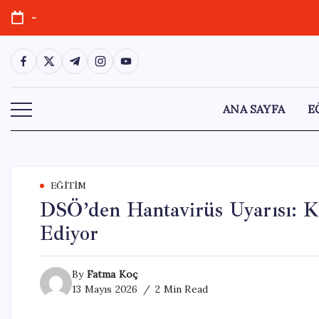
Skip
-
to
content
https://www.facebook.com/
https://twitter.com/
https://t.me/
https://www.instagram.com/
https://youtube.com/
ANA SAYFA
E
EĞITIM
DSÖ’den Hantavirüs Uyarısı: K
Ediyor
By
Fatma Koç
13 Mayıs 2026
2 Min Read