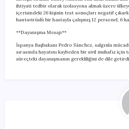
ihtiyati tedbir olarak izolasyona almak üzere ülkeye
içerisindeki 26 kişinin test sonuçları negatif çı
hantavirüslü bir hastayla çalışmış 12 personel, 6 h
**Dayanışma Mesajı**
İspanya Başbakanı Pedro Sánchez, salgınla mücad
sırasında hayatını kaybeden bir sivil muhafız için t
süreçteki dayanışmanın gerekliliğini de dile getirdi