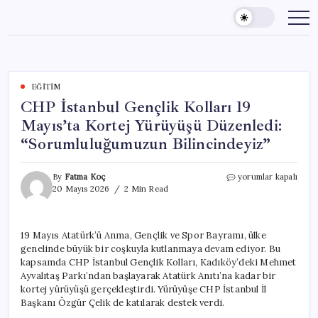
Skip
to
content
EĞITIM
CHP İstanbul Gençlik Kolları 19
Mayıs’ta Kortej Yürüyüşü Düzenledi:
“Sorumluluğumuzun Bilincindeyiz”
CHP
By
Fatma Koç
yorumlar kapalı
İstanbul
20 Mayıs 2026
2 Min Read
Gençlik
Kolları
19
19 Mayıs Atatürk’ü Anma, Gençlik ve Spor Bayramı, ülke
Mayıs’ta
genelinde büyük bir coşkuyla kutlanmaya devam ediyor. Bu
Kortej
Yürüyüşü
kapsamda CHP İstanbul Gençlik Kolları, Kadıköy’deki Mehmet
Düzenledi:
Ayvalıtaş Parkı’ndan başlayarak Atatürk Anıtı’na kadar bir
“Sorumluluğumuzun
kortej yürüyüşü gerçekleştirdi. Yürüyüşe CHP İstanbul İl
Bilincindeyiz”
Başkanı Özgür Çelik de katılarak destek verdi.
için