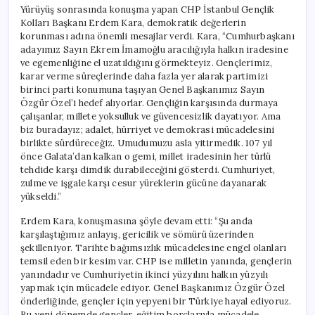
Yürüyüş sonrasında konuşma yapan CHP İstanbul Gençlik
Kolları Başkanı Erdem Kara, demokratik değerlerin
korunması adına önemli mesajlar verdi. Kara, “Cumhurbaşkanı
adayımız Sayın Ekrem İmamoğlu aracılığıyla halkın iradesine
ve egemenliğine el uzatıldığını görmekteyiz. Gençlerimiz,
karar verme süreçlerinde daha fazla yer alarak partimizi
birinci parti konumuna taşıyan Genel Başkanımız Sayın
Özgür Özel’i hedef alıyorlar. Gençliğin karşısında durmaya
çalışanlar, millete yoksulluk ve güvencesizlik dayatıyor. Ama
biz buradayız; adalet, hürriyet ve demokrasi mücadelesini
birlikte sürdüreceğiz. Umudumuzu asla yitirmedik. 107 yıl
önce Galata’dan kalkan o gemi, millet iradesinin her türlü
tehdide karşı dimdik durabileceğini gösterdi. Cumhuriyet,
zulme ve işgale karşı cesur yüreklerin gücüne dayanarak
yükseldi.”
Erdem Kara, konuşmasına şöyle devam etti: “Şu anda
karşılaştığımız anlayış, gericilik ve sömürü üzerinden
şekilleniyor. Tarihte bağımsızlık mücadelesine engel olanları
temsil eden bir kesim var. CHP ise milletin yanında, gençlerin
yanındadır ve Cumhuriyetin ikinci yüzyılını halkın yüzyılı
yapmak için mücadele ediyor. Genel Başkanımız Özgür Özel
önderliğinde, gençler için yepyeni bir Türkiye hayal ediyoruz.
Bu yeni dönemde gençler, eğitim borçlarıyla mücadele