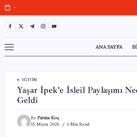
Skip
-
to
content
https://www.facebook.com/
https://twitter.com/
https://t.me/
https://www.instagram.com/
https://youtube.com/
ANA SAYFA
E
EĞITIM
Yaşar İpek’e İsleil Paylaşımı 
Geldi
By
Fatma Koç
15 Mayıs 2026
1 Min Read