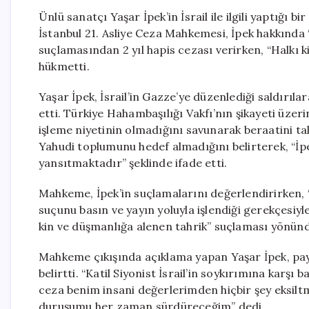
Ünlü sanatçı Yaşar İpek’in İsrail ile ilgili yaptığı 
İstanbul 21. Asliye Ceza Mahkemesi, İpek hakkında
suçlamasından 2 yıl hapis cezası verirken, “Halkı
hükmetti.
Yaşar İpek, İsrail’in Gazze’ye düzenlediği saldırıl
etti. Türkiye Hahambaşılığı Vakfı’nın şikayeti üzeri
işleme niyetinin olmadığını savunarak beraatini tale
Yahudi toplumunu hedef almadığını belirterek, “İpek
yansıtmaktadır” şeklinde ifade etti.
Mahkeme, İpek’in suçlamalarını değerlendirirken, 
suçunu basın ve yayın yoluyla işlendiği gerekçesiyle
kin ve düşmanlığa alenen tahrik” suçlaması yönünde
Mahkeme çıkışında açıklama yapan Yaşar İpek, payla
belirtti. “Katil Siyonist İsrail’in soykırımına karş
ceza benim insani değerlerimden hiçbir şey eksiltme
duruşumu her zaman sürdüreceğim” dedi.