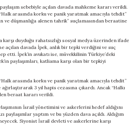
Nedeniyle
bir paylaşım sebebiyle açılan davada mahkeme kararı verildi.
Ceza:
 “Halk arasında korku ve panik yaratmak amacıyla tehdit”
Mahkemeden
 kin ve düşmanlığa alenen tahrik” suçlamasından beraatine
Sonuç
Geldi
için
ara karşı duyduğu rahatsızlığı sosyal medya üzerinden ifade
ne açılan davada İpek, anlık bir tepki verdiğini ve suç
p etti. İpek’in avukatı ise, müvekkilinin Türkiye’deki
’in paylaşımları, katliama karşı olan bir tepkiyi
“Halk arasında korku ve panik yaratmak amacıyla tehdit”
 ağırlaştırarak 3 yıl hapis cezasına çıkardı. Ancak “Halkı
n beraat kararı verildi.
şımının İsrail yönetimini ve askerlerini hedef aldığını
ı bazı paylaşımlar yaptım ve bu yüzden dava açıldı. Aldığım
yecek. Siyonist İsrail devleti ve askerlerine karşı