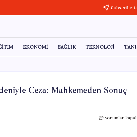
Subscribe t
ĞİTİM
EKONOMİ
SAĞLIK
TEKNOLOJİ
TANI
Nedeniyle Ceza: Mahkemeden Sonuç
Yaşar
yorumlar kapal
İpek’e
İsleil
Paylaşımı