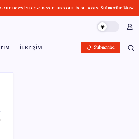
o our newsletter & never miss our best posts.
Subscribe Now!
TIM
İLETİŞİM
Subscribe
SON YAZILAR
ı
İş Bankası Genel Müdürü Hakan Aran
görevden ayrılıyor