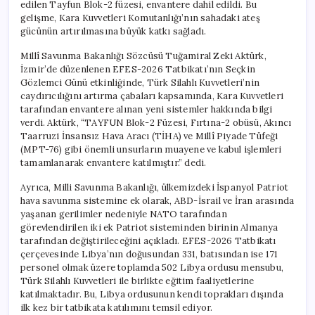
edilen Tayfun Blok-2 füzesi, envantere dahil edildi. Bu
gelişme, Kara Kuvvetleri Komutanlığı’nın sahadaki ateş
gücünün artırılmasına büyük katkı sağladı.
Millî Savunma Bakanlığı Sözcüsü Tuğamiral Zeki Aktürk,
İzmir’de düzenlenen EFES-2026 Tatbikatı’nın Seçkin
Gözlemci Günü etkinliğinde, Türk Silahlı Kuvvetleri’nin
caydırıcılığını artırma çabaları kapsamında, Kara Kuvvetleri
tarafından envantere alınan yeni sistemler hakkında bilgi
verdi. Aktürk, “TAYFUN Blok-2 Füzesi, Fırtına-2 obüsü, Akıncı
Taarruzi İnsansız Hava Aracı (TİHA) ve Millî Piyade Tüfeği
(MPT-76) gibi önemli unsurların muayene ve kabul işlemleri
tamamlanarak envantere katılmıştır.” dedi.
Ayrıca, Milli Savunma Bakanlığı, ülkemizdeki İspanyol Patriot
hava savunma sistemine ek olarak, ABD-İsrail ve İran arasında
yaşanan gerilimler nedeniyle NATO tarafından
görevlendirilen iki ek Patriot sisteminden birinin Almanya
tarafından değiştirileceğini açıkladı. EFES-2026 Tatbikatı
çerçevesinde Libya’nın doğusundan 331, batısından ise 171
personel olmak üzere toplamda 502 Libya ordusu mensubu,
Türk Silahlı Kuvvetleri ile birlikte eğitim faaliyetlerine
katılmaktadır. Bu, Libya ordusunun kendi toprakları dışında
ilk kez bir tatbikata katılımını temsil ediyor.