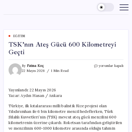
Skip
to
content
EĞITIM
TSK’nın Ateş Gücü 600 Kilometreyi
Geçti
TSK’nın
By
Fatma Koç
yorumlar kapalı
Ateş
22 Mayıs 2026
1 Min Read
Gücü
600
Kilometreyi
Yayınlandı: 22 Mayıs 2026
Geçti
Yazar: Aydın Hasan / Ankara
için
Türkiye, ilk kıtalararası milli balistik füze projesi olan
Yılıdırımhan ile 6 bin kilometre menzil hedeflerken, Türk
Silahlı Kuvvetleri’nin (TSK) mevcut ateş gücü menzilini 600
kilometrenin üzerine çıkardı. Roketsan tarafından geliştirilen
ve menzilinin 600-1000 kilometre arasında olduğu tahmin