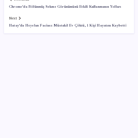
Chrome’da Bölünmüş Sekme Görünümünü Etkili Kullanmanın Yolları
Next
Hatay’da Heyelan Faciası: Müstakil Ev Çöktü, 1 Kişi Hayatını Kaybetti
SON YAZILAR
TMO fındık alım fiyatlarını açıkladı
Brezilya, AB’den kanatlı eti ve bal için yeşil ışık
bekliyor
Gabar’da yeni rekor! Bakan Bayraktar: Üretimin,