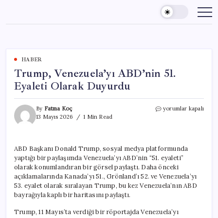
Skip
to
content
HABER
Trump, Venezuela’yı ABD’nin 51.
Eyaleti Olarak Duyurdu
Trump,
By
Fatma Koç
yorumlar kapalı
Venezuela’yı
13 Mayıs 2026
1 Min Read
ABD’nin
51.
Eyaleti
ABD Başkanı Donald Trump, sosyal medya platformunda
Olarak
yaptığı bir paylaşımda Venezuela’yı ABD’nin “51. eyaleti”
Duyurdu
için
olarak konumlandıran bir görsel paylaştı. Daha önceki
açıklamalarında Kanada’yı 51., Grönland’ı 52. ve Venezuela’yı
53. eyalet olarak sıralayan Trump, bu kez Venezuela’nın ABD
bayrağıyla kaplı bir haritasını paylaştı.
Trump, 11 Mayıs’ta verdiği bir röportajda Venezuela’yı