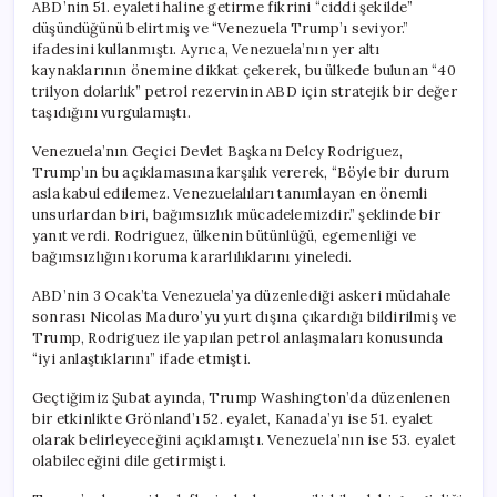
ABD’nin 51. eyaleti haline getirme fikrini “ciddi şekilde”
düşündüğünü belirtmiş ve “Venezuela Trump’ı seviyor.”
ifadesini kullanmıştı. Ayrıca, Venezuela’nın yer altı
kaynaklarının önemine dikkat çekerek, bu ülkede bulunan “40
trilyon dolarlık” petrol rezervinin ABD için stratejik bir değer
taşıdığını vurgulamıştı.
Venezuela’nın Geçici Devlet Başkanı Delcy Rodriguez,
Trump’ın bu açıklamasına karşılık vererek, “Böyle bir durum
asla kabul edilemez. Venezuelalıları tanımlayan en önemli
unsurlardan biri, bağımsızlık mücadelemizdir.” şeklinde bir
yanıt verdi. Rodriguez, ülkenin bütünlüğü, egemenliği ve
bağımsızlığını koruma kararlılıklarını yineledi.
ABD’nin 3 Ocak’ta Venezuela’ya düzenlediği askeri müdahale
sonrası Nicolas Maduro’yu yurt dışına çıkardığı bildirilmiş ve
Trump, Rodriguez ile yapılan petrol anlaşmaları konusunda
“iyi anlaştıklarını” ifade etmişti.
Geçtiğimiz Şubat ayında, Trump Washington’da düzenlenen
bir etkinlikte Grönland’ı 52. eyalet, Kanada’yı ise 51. eyalet
olarak belirleyeceğini açıklamıştı. Venezuela’nın ise 53. eyalet
olabileceğini dile getirmişti.