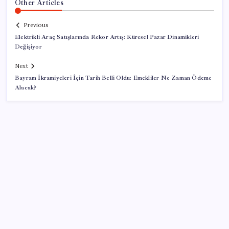
Other Articles
Previous
Elektrikli Araç Satışlarında Rekor Artış: Küresel Pazar Dinamikleri
Değişiyor
Next
Bayram İkramiyeleri İçin Tarih Belli Oldu: Emekliler Ne Zaman Ödeme
Alacak?
SON YAZILAR
Artık çalışan primi tazminata yansıyacak