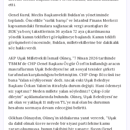
etti.
Genel Kurul, Meclis Başkanvekili Buldan’ın yönetiminde
toplandı. Öncelikle “varlık barışı” ve İstanbul Finans Merkezi
kapsamındaki firmalara sağlanacak vergi avantajları ile
SGK’ya borç taksitlerinin 36 aydan 72 aya çıkarılmasına
yönelik kanun teklifleri görüşülmeye başlandı. Kanun teklifi
görüşmeleri öncesinde, Buldan, milletvekillerine bir dakikalık
söz hakkı verdi.
AKP Uşak Milletvekili İsmail Güneş, “7 Nisan 2026 tarihinde
TBMM’de CHP Genel Başkanı Özgür Özel’in kullandığı aracın
masraflarının Uşak Belediyesi’ne ait sosyal tesisler şirketi
tarafından karşılandığını belirtmiştim. CHP Grup Sözcüsü ise
bana ‘Yalan söylüyorsun’ dedi. Ancak eski Uşak Belediye
Başkanı Özkan Yalım’ın itirafıyla durum değişti. Hani ödemeyi
siz yaptınız? Neden millete yalan söylediniz? Çıkıp özür
dileyin!” açıklamalarında bulundu. Güneş, Uşak Belediyesi’ne
ait olan ve yaklaşık 11 milyon TL’ye mal olan bu durumun
hesabını sormaya devam edeceğini belirtti.
Gökhan Günaydın, Güneş’in iddialarına yanıt vererek, “Uşak
da dahil olmak üzere nerede bir siyasi parti lehine kamu
zararı oluşmuşsa, bunun takibini biz yaparız. Sayın Genel