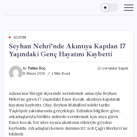
Skip
to
content
EĞITIM
Seyhan Nehri’nde Akıntıya Kapılan 17
Yaşındaki Genç Hayatını Kaybetti
Seyhan
By
Fatma Koç
yorumlar kapalı
Nehri’nde
11 Mayıs 2026
1 Min Read
Akıntıya
Kapılan
17
Adana’nın Yüreğir ilçesinde serinlemek amacıyla Seyhan
Yaşındaki
Nehri’ne giren 17 yaşındaki Enes Kozak, akıntıya kapılarak
Genç
Hayatını
hayatını kaybetti. Olay, Seyhan Mahallesi’ndeki tarihi
Kaybetti
Taşköprü yakınlarında gerçekleşti. Edinilen bilgilere göre,
için
arkadaşlarıyla birlikte nehirde serinlemek için suya giren
Enes Kozak, bir süre sonra akıntının etkisiyle gözden
kayboldu. Arkadaşları hemen durumu 112 Acil Çağrı Merkezi’ne
bildirdi.