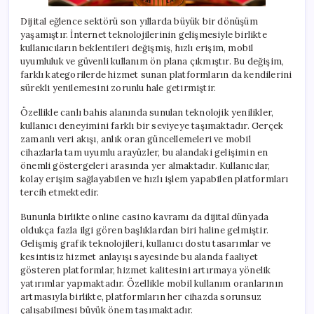
Dijital eğlence sektörü son yıllarda büyük bir dönüşüm
yaşamıştır. İnternet teknolojilerinin gelişmesiyle birlikte
kullanıcıların beklentileri değişmiş, hızlı erişim, mobil
uyumluluk ve güvenli kullanım ön plana çıkmıştır. Bu değişim,
farklı kategorilerde hizmet sunan platformların da kendilerini
sürekli yenilemesini zorunlu hale getirmiştir.
Özellikle canlı bahis alanında sunulan teknolojik yenilikler,
kullanıcı deneyimini farklı bir seviyeye taşımaktadır. Gerçek
zamanlı veri akışı, anlık oran güncellemeleri ve mobil
cihazlarla tam uyumlu arayüzler, bu alandaki gelişimin en
önemli göstergeleri arasında yer almaktadır. Kullanıcılar,
kolay erişim sağlayabilen ve hızlı işlem yapabilen platformları
tercih etmektedir.
Bununla birlikte online casino kavramı da dijital dünyada
oldukça fazla ilgi gören başlıklardan biri haline gelmiştir.
Gelişmiş grafik teknolojileri, kullanıcı dostu tasarımlar ve
kesintisiz hizmet anlayışı sayesinde bu alanda faaliyet
gösteren platformlar, hizmet kalitesini artırmaya yönelik
yatırımlar yapmaktadır. Özellikle mobil kullanım oranlarının
artmasıyla birlikte, platformların her cihazda sorunsuz
çalışabilmesi büyük önem taşımaktadır.