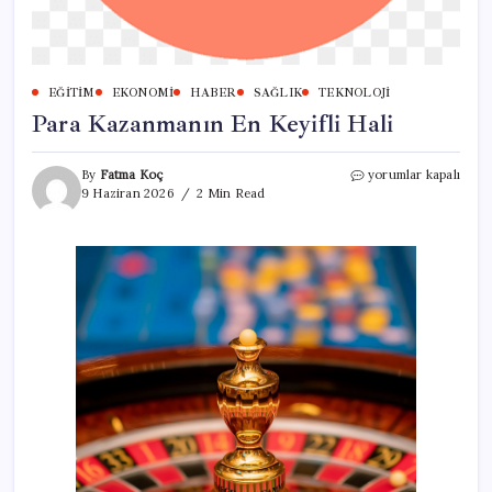
EĞITIM
EKONOMI
HABER
SAĞLIK
TEKNOLOJI
Para Kazanmanın En Keyifli Hali
Para
By
Fatma Koç
yorumlar kapalı
Kazanmanın
9 Haziran 2026
2 Min Read
En
Keyifli
Hali
için