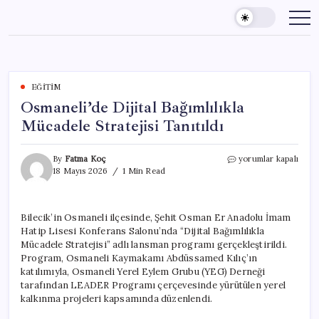
Skip
to
content
EĞITIM
Osmaneli’de Dijital Bağımlılıkla
Mücadele Stratejisi Tanıtıldı
Osmaneli’de
By
Fatma Koç
yorumlar kapalı
Dijital
18 Mayıs 2026
1 Min Read
Bağımlılıkla
Mücadele
Stratejisi
Bilecik’in Osmaneli ilçesinde, Şehit Osman Er Anadolu İmam
Tanıtıldı
Hatip Lisesi Konferans Salonu’nda “Dijital Bağımlılıkla
için
Mücadele Stratejisi” adlı lansman programı gerçekleştirildi.
Program, Osmaneli Kaymakamı Abdüssamed Kılıç’ın
katılımıyla, Osmaneli Yerel Eylem Grubu (YEG) Derneği
tarafından LEADER Programı çerçevesinde yürütülen yerel
kalkınma projeleri kapsamında düzenlendi.