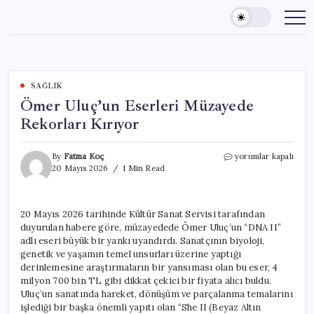
Skip
to
content
SAĞLIK
Ömer Uluç’un Eserleri Müzayede
Rekorları Kırıyor
Ömer
By
Fatma Koç
yorumlar kapalı
Uluç’un
20 Mayıs 2026
1 Min Read
Eserleri
Müzayede
Rekorları
20 Mayıs 2026 tarihinde Kültür Sanat Servisi tarafından
Kırıyor
duyurulan habere göre, müzayedede Ömer Uluç’un “DNA II”
için
adlı eseri büyük bir yankı uyandırdı. Sanatçının biyoloji,
genetik ve yaşamın temel unsurları üzerine yaptığı
derinlemesine araştırmaların bir yansıması olan bu eser, 4
milyon 700 bin TL gibi dikkat çekici bir fiyata alıcı buldu.
Uluç’un sanatında hareket, dönüşüm ve parçalanma temalarını
işlediği bir başka önemli yapıtı olan “She II (Beyaz Altın