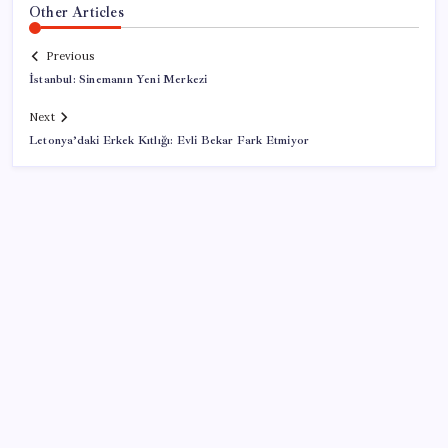
Other Articles
Previous
İstanbul: Sinemanın Yeni Merkezi
Next
Letonya’daki Erkek Kıtlığı: Evli Bekar Fark Etmiyor
SON YAZILAR
TMO fındık alım fiyatlarını açıkladı
Brezilya, AB’den kanatlı eti ve bal için yeşil ışık