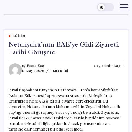
Skip
to
content
EĞITIM
Netanyahu’nun BAE’ye Gizli Ziyareti:
Tarihi Görüşme
Netanyahu’nun
By
Fatma Koç
yorumlar kapalı
BAE’ye
13 Mayıs 2026
1 Min Read
Gizli
Ziyareti:
Tarihi
İsrail Başbakanı Binyamin Netanyahu, İran’a karşı yürütülen
Görüşme
“Aslanın Kükremesi” operasyonu sırasında Birleşik Arap
için
Emirlikleri’ne (BAE) gizli bir ziyaret gerçekleştirdi. Bu
ziyaretin, Netanyahu’nun Muhammed bin Zayed Al Nahyan ile
yaptığı önemli görüşmeyle sonuçlandığı belirtildi. Ziyaretin,
İsrail ile BAE arasındaki ilişkilerde “tarihi bir dönüm noktası”
olarak nitelendirildiği açıklandı. Ancak görüşmenin tam
tarihine dair herhangi bir bilgi verilmedi.