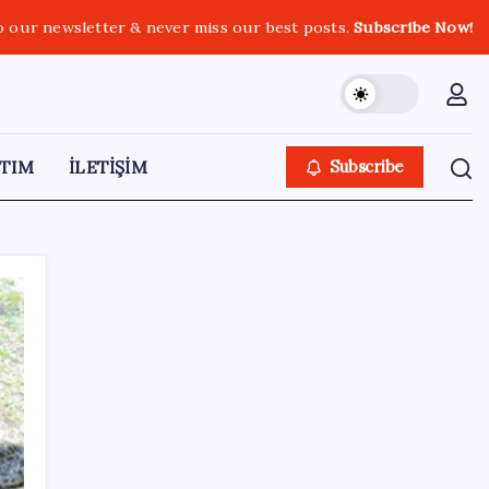
o our newsletter & never miss our best posts.
Subscribe Now!
TIM
İLETİŞİM
Subscribe
SON YAZILAR
CHP’nin butlan MYK’sinden yeni karar: 8 il
başkanlığına atama yapıldı