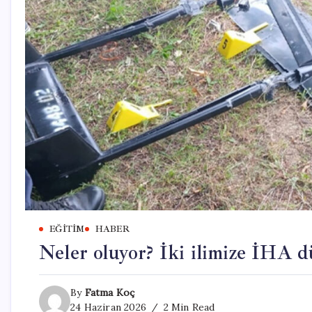
EĞITIM
HABER
Neler oluyor? İki ilimize İHA d
By
Fatma Koç
24 Haziran 2026
2 Min Read