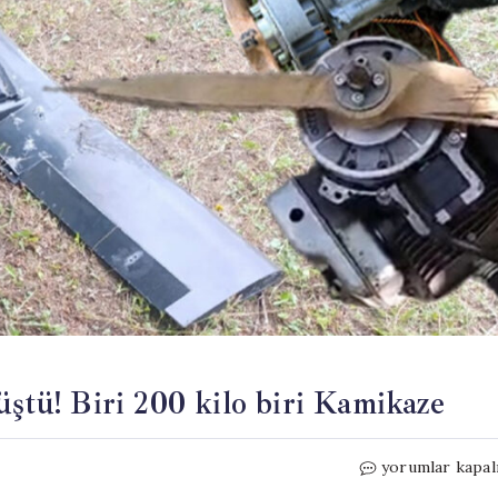
üştü! Biri 200 kilo biri Kamikaze
Neler
yorumlar kapal
oluyor?