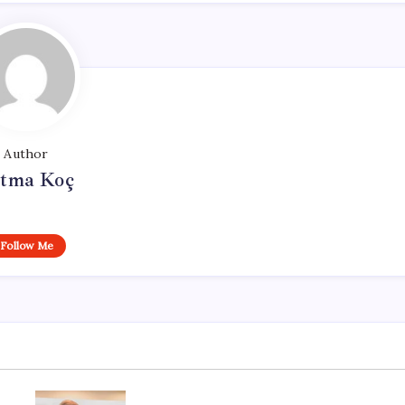
Author
tma Koç
Follow Me