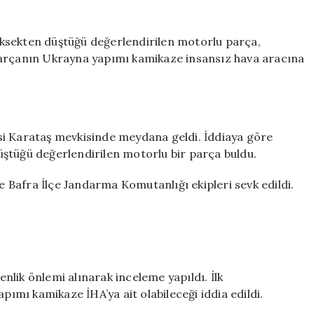
İki
ilimize
İHA
ksekten düştüğü değerlendirilen motorlu parça,
düştü!
Parçanın Ukrayna yapımı kamikaze insansız hava aracına
Biri
200
kilo
biri
Kamikaze
si Karataş mevkisinde meydana geldi. İddiaya göre
için
ştüğü değerlendirilen motorlu bir parça buldu.
le Bafra İlçe Jandarma Komutanlığı ekipleri sevk edildi.
lik önlemi alınarak inceleme yapıldı. İlk
mı kamikaze İHA’ya ait olabileceği iddia edildi.