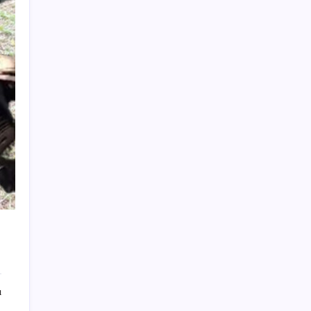
Telegram Neden App Store’dan Geçici
Olarak Kaldırıldı?
Emekli aylıklarında ocak zammı için ilk
rakamlar netleşti: Masada 3 farklı senaryo
var
2026 LGS yerleştirme sonuçları açıklandı
mı? LGS yerleştirme sonuçları nereden ve
nasıl öğrenilir?
AKP’den açıklama geldi: ‘Çerçeve yasa’nın
ayrıntıları ne zaman kamuoyuyla
paylaşılacak?
Hava sıcaklığı arttıkça kalp krizi riski
artıyor! Sağlığı tehdit eden 5 hata
Otomatik vitesli araçlardaki ‘B’ harfini
bilmeyen çok: Aslında çok önemli bir görevi
var
ı
DuckDuckGo Akıllı Olmayan “Normal”