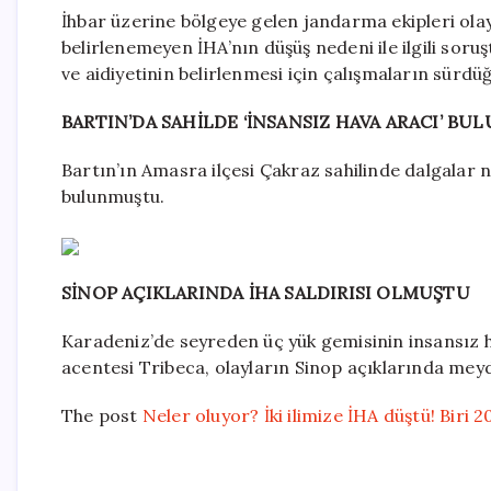
İhbar üzerine bölgeye gelen jandarma ekipleri ola
belirlenemeyen İHA’nın düşüş nedeni ile ilgili soruşt
ve aidiyetinin belirlenmesi için çalışmaların sürdüğ
BARTIN’DA SAHİLDE ‘İNSANSIZ HAVA ARACI’ B
Bartın’ın Amasra ilçesi Çakraz sahilinde dalgalar n
bulunmuştu.
SİNOP AÇIKLARINDA İHA SALDIRISI OLMUŞTU
Karadeniz’de seyreden üç yük gemisinin insansız ha
acentesi Tribeca, olayların Sinop açıklarında meyd
The post
Neler oluyor? İki ilimize İHA düştü! Biri 2