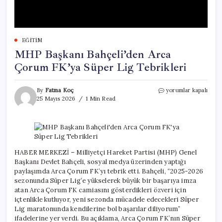
EĞITIM
MHP Başkanı Bahçeli’den Arca
Çorum FK’ya Süper Lig Tebrikleri
MHP
By
Fatma Koç
yorumlar kapalı
Başkanı
25 Mayıs 2026
1 Min Read
Bahçeli’den
Arca
Çorum
FK’ya
Süper
Lig
HABER MERKEZİ – Milliyetçi Hareket Partisi (MHP) Genel
Tebrikleri
Başkanı Devlet Bahçeli, sosyal medya üzerinden yaptığı
için
paylaşımda Arca Çorum FK’yı tebrik etti. Bahçeli, “2025-2026
sezonunda Süper Lig’e yükselerek büyük bir başarıya imza
atan Arca Çorum FK camiasını gösterdikleri özveri için
içtenlikle kutluyor, yeni sezonda mücadele edecekleri Süper
Lig maratonunda kendilerine bol başarılar diliyorum”
ifadelerine yer verdi. Bu açıklama, Arca Çorum FK’nın Süper