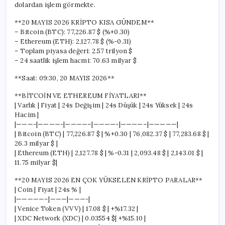
dolardan işlem görmekte.
**20 MAYIS 2026 KRİPTO KISA GÜNDEM**
– Bitcoin (BTC): 77,226.87 $ (%+0.30)
– Ethereum (ETH): 2,127.78 $ (%-0.31)
– Toplam piyasa değeri: 2.57 trilyon $
– 24 saatlik işlem hacmi: 70.63 milyar $
**Saat: 09:30, 20 MAYIS 2026**
**BİTCOİN VE ETHEREUM FİYATLARI**
| Varlık | Fiyat | 24s Değişim | 24s Düşük | 24s Yüksek | 24s
Hacim |
|———-|————-|————–|————-|————–|—————|
| Bitcoin (BTC) | 77,226.87 $ | %+0.30 | 76,082.37 $ | 77,283.68 $ |
26.3 milyar $ |
| Ethereum (ETH) | 2,127.78 $ | %-0.31 | 2,093.48 $ | 2,143.01 $ |
11.75 milyar $|
**20 MAYIS 2026 EN ÇOK YÜKSELEN KRİPTO PARALAR**
| Coin | Fiyat | 24s % |
|—————–|———|———-|
| Venice Token (VVV) | 17.08 $ | +%17.32 |
| XDC Network (XDC) | 0.03554 $| +%15.10 |