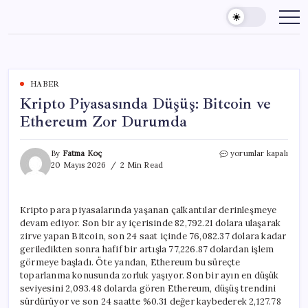
Skip
to
content
HABER
Kripto Piyasasında Düşüş: Bitcoin ve
Ethereum Zor Durumda
Kripto
By
Fatma Koç
yorumlar kapalı
Piyasasında
20 Mayıs 2026
2 Min Read
Düşüş:
Bitcoin
ve
Kripto para piyasalarında yaşanan çalkantılar derinleşmeye
Ethereum
devam ediyor. Son bir ay içerisinde 82,792.21 dolara ulaşarak
Zor
Durumda
zirve yapan Bitcoin, son 24 saat içinde 76,082.37 dolara kadar
için
geriledikten sonra hafif bir artışla 77,226.87 dolardan işlem
görmeye başladı. Öte yandan, Ethereum bu süreçte
toparlanma konusunda zorluk yaşıyor. Son bir ayın en düşük
seviyesini 2,093.48 dolarda gören Ethereum, düşüş trendini
sürdürüyor ve son 24 saatte %0.31 değer kaybederek 2,127.78