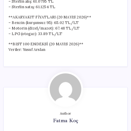
– Sterlin alış: 61.0795 TL
– Sterlin satış: 61.1254 TL
**AKARYAKIT FİYATLARI (20 MAYIS 2026)**
– Benzin (kurşunsuz 95): 65.02 TL/LT
– Motorin (dizel/mazot): 67.48 TL/LT
– LPG (otogaz): 33.89 TL/LT
**BIST 100 ENDEKSİ (20 MAYIS 2026)**
Veriler: Yusuf Arslan
Author
Fatma Koç