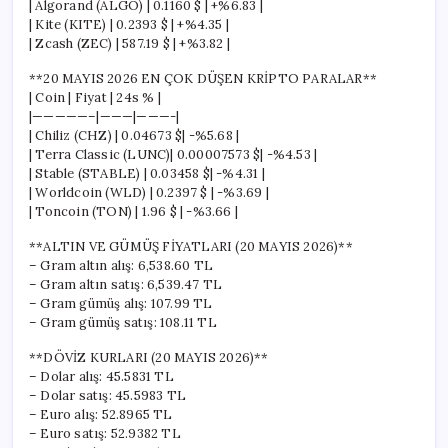
| Algorand (ALGO) | 0.1160 $ | +%6.83 |
| Kite (KITE) | 0.2393 $ | +%4.35 |
| Zcash (ZEC) | 587.19 $ | +%3.82 |
**20 MAYIS 2026 EN ÇOK DÜŞEN KRİPTO PARALAR**
| Coin | Fiyat | 24s % |
|—————–|———|———-|
| Chiliz (CHZ) | 0.04673 $| -%5.68 |
| Terra Classic (LUNC)| 0.00007573 $| -%4.53 |
| Stable (STABLE) | 0.03458 $| -%4.31 |
| Worldcoin (WLD) | 0.2397 $ | -%3.69 |
| Toncoin (TON) | 1.96 $ | -%3.66 |
**ALTIN VE GÜMÜŞ FİYATLARI (20 MAYIS 2026)**
– Gram altın alış: 6,538.60 TL
– Gram altın satış: 6,539.47 TL
– Gram gümüş alış: 107.99 TL
– Gram gümüş satış: 108.11 TL
**DÖVİZ KURLARI (20 MAYIS 2026)**
– Dolar alış: 45.5831 TL
– Dolar satış: 45.5983 TL
– Euro alış: 52.8965 TL
– Euro satış: 52.9382 TL