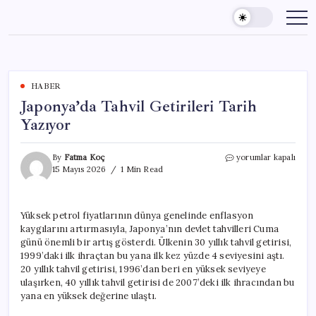
Skip
to
content
HABER
Japonya’da Tahvil Getirileri Tarih
Yazıyor
Japonya’da
By
Fatma Koç
yorumlar kapalı
Tahvil
15 Mayıs 2026
1 Min Read
Getirileri
Tarih
Yazıyor
Yüksek petrol fiyatlarının dünya genelinde enflasyon
için
kaygılarını artırmasıyla, Japonya’nın devlet tahvilleri Cuma
günü önemli bir artış gösterdi. Ülkenin 30 yıllık tahvil getirisi,
1999’daki ilk ihraçtan bu yana ilk kez yüzde 4 seviyesini aştı.
20 yıllık tahvil getirisi, 1996’dan beri en yüksek seviyeye
ulaşırken, 40 yıllık tahvil getirisi de 2007’deki ilk ihracından bu
yana en yüksek değerine ulaştı.