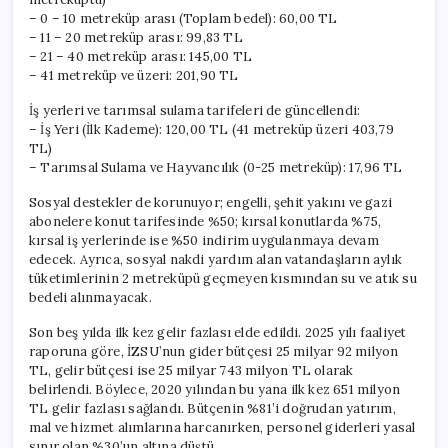
– 0 – 10 metreküp arası (Toplam bedel): 60,00 TL
– 11 – 20 metreküp arası: 99,83 TL
– 21 – 40 metreküp arası: 145,00 TL
– 41 metreküp ve üzeri: 201,90 TL
İş yerleri ve tarımsal sulama tarifeleri de güncellendi:
– İş Yeri (İlk Kademe): 120,00 TL (41 metreküp üzeri 403,79
TL)
– Tarımsal Sulama ve Hayvancılık (0-25 metreküp): 17,96 TL
Sosyal destekler de korunuyor; engelli, şehit yakını ve gazi
abonelere konut tarifesinde %50; kırsal konutlarda %75,
kırsal iş yerlerinde ise %50 indirim uygulanmaya devam
edecek. Ayrıca, sosyal nakdi yardım alan vatandaşların aylık
tüketimlerinin 2 metreküpü geçmeyen kısmından su ve atık su
bedeli alınmayacak.
Son beş yılda ilk kez gelir fazlası elde edildi. 2025 yılı faaliyet
raporuna göre, İZSU’nun gider bütçesi 25 milyar 92 milyon
TL, gelir bütçesi ise 25 milyar 743 milyon TL olarak
belirlendi. Böylece, 2020 yılından bu yana ilk kez 651 milyon
TL gelir fazlası sağlandı. Bütçenin %81’i doğrudan yatırım,
mal ve hizmet alımlarına harcanırken, personel giderleri yasal
sınır olan %30’un altına düştü.