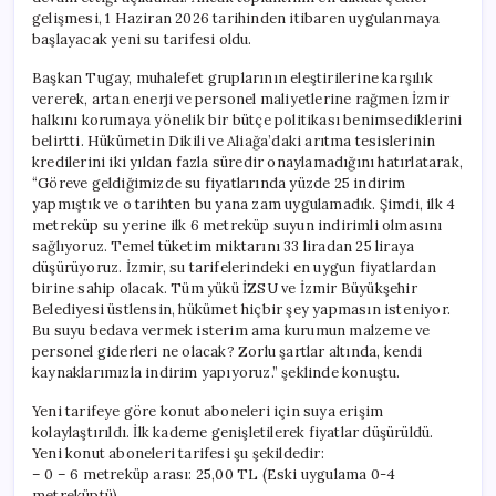
gelişmesi, 1 Haziran 2026 tarihinden itibaren uygulanmaya
başlayacak yeni su tarifesi oldu.
Başkan Tugay, muhalefet gruplarının eleştirilerine karşılık
vererek, artan enerji ve personel maliyetlerine rağmen İzmir
halkını korumaya yönelik bir bütçe politikası benimsediklerini
belirtti. Hükümetin Dikili ve Aliağa’daki arıtma tesislerinin
kredilerini iki yıldan fazla süredir onaylamadığını hatırlatarak,
“Göreve geldiğimizde su fiyatlarında yüzde 25 indirim
yapmıştık ve o tarihten bu yana zam uygulamadık. Şimdi, ilk 4
metreküp su yerine ilk 6 metreküp suyun indirimli olmasını
sağlıyoruz. Temel tüketim miktarını 33 liradan 25 liraya
düşürüyoruz. İzmir, su tarifelerindeki en uygun fiyatlardan
birine sahip olacak. Tüm yükü İZSU ve İzmir Büyükşehir
Belediyesi üstlensin, hükümet hiçbir şey yapmasın isteniyor.
Bu suyu bedava vermek isterim ama kurumun malzeme ve
personel giderleri ne olacak? Zorlu şartlar altında, kendi
kaynaklarımızla indirim yapıyoruz.” şeklinde konuştu.
Yeni tarifeye göre konut aboneleri için suya erişim
kolaylaştırıldı. İlk kademe genişletilerek fiyatlar düşürüldü.
Yeni konut aboneleri tarifesi şu şekildedir:
– 0 – 6 metreküp arası: 25,00 TL (Eski uygulama 0-4
metreküptü)