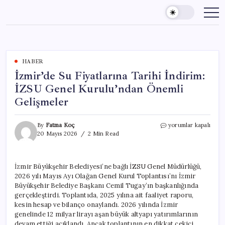
Skip
to
content
HABER
İzmir’de Su Fiyatlarına Tarihi İndirim:
İZSU Genel Kurulu’ndan Önemli
Gelişmeler
İzmir’de
By
Fatma Koç
yorumlar kapalı
Su
20 Mayıs 2026
2 Min Read
Fiyatlarına
Tarihi
İndirim:
İzmir Büyükşehir Belediyesi’ne bağlı İZSU Genel Müdürlüğü,
İZSU
2026 yılı Mayıs Ayı Olağan Genel Kurul Toplantısı’nı İzmir
Genel
Kurulu’ndan
Büyükşehir Belediye Başkanı Cemil Tugay’ın başkanlığında
Önemli
gerçekleştirdi. Toplantıda, 2025 yılına ait faaliyet raporu,
Gelişmeler
kesin hesap ve bilanço onaylandı. 2026 yılında İzmir
için
genelinde 12 milyar lirayı aşan büyük altyapı yatırımlarının
devam ettiği açıklandı. Ancak toplantının en dikkat çekici