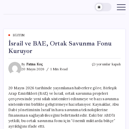
Skip
to
content
EĞITIM
İsrail ve BAE, Ortak Savunma Fonu
Kuruyor
İsrail
By
Fatma Koç
yorumlar kapalı
ve
20 Mayıs 2026
1 Min Read
BAE,
Ortak
Savunma
20 Mayıs 2026 tarihinde yayımlanan haberlere göre, Birleşik
Fonu
Arap Emirlikleri (BAE) ve İsrail, ortak savunma projeleri
Kuruyor
için
çerçevesinde yeni silah sistemleri edinmeye ve bazı savunma
sistemlerini birlikte geliştirmeye hazırlanıyor. Kaynaklar, Abu
Dabi yönetiminin İsrail’in hava savunma teknolojilerine
finansman sağlayabileceğini belirtmektedir. Eski bir ABD’li
yetkili, bu ortak savunma fonu için “önemli miktarda bütçe”
ayrıldığını ifade etti.