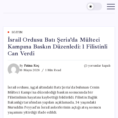
Skip
to
content
EĞITIM
İsrail Ordusu Batı Şeria’da Mülteci
Kampına Baskın Düzenledi: 1 Filistinli
Can Verdi
İsrail
By
Fatma Koç
yorumlar kapalı
Ordusu
16 Mayıs 2026
1 Min Read
Batı
Şeria’da
Mülteci
İsrail ordusu, işgal altındaki Batı Şeria’da bulunan Cenin
Kampına
Mülteci Kampı’na düzenlediği baskın sonucunda bir
Baskın
Düzenledi:
Filistinlinin hayatını kaybettiği bildirildi. Filistin Sağlık
1
Bakanlığı tarafından yapılan açıklamada, 34 yaşındaki
Filistinli
Nuruddin Feyyad’ın İsrail askerlerinin açtığı ateş sonucu
Can
yaşamını yitirdiği ifade edildi.
Verdi