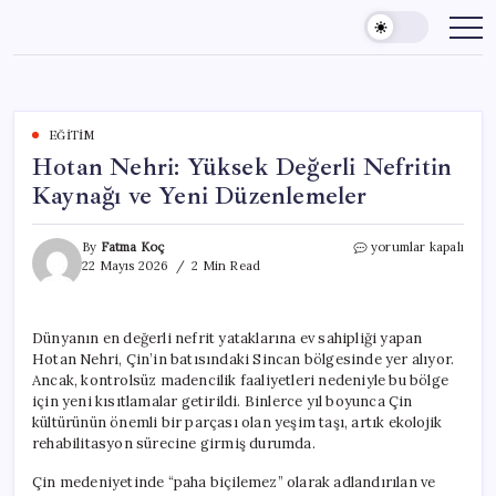
Skip
to
content
EĞITIM
Hotan Nehri: Yüksek Değerli Nefritin
Kaynağı ve Yeni Düzenlemeler
Hotan
By
Fatma Koç
yorumlar kapalı
Nehri:
22 Mayıs 2026
2 Min Read
Yüksek
Değerli
Nefritin
Dünyanın en değerli nefrit yataklarına ev sahipliği yapan
Kaynağı
Hotan Nehri, Çin’in batısındaki Sincan bölgesinde yer alıyor.
ve
Yeni
Ancak, kontrolsüz madencilik faaliyetleri nedeniyle bu bölge
Düzenlemeler
için yeni kısıtlamalar getirildi. Binlerce yıl boyunca Çin
için
kültürünün önemli bir parçası olan yeşim taşı, artık ekolojik
rehabilitasyon sürecine girmiş durumda.
Çin medeniyetinde “paha biçilemez” olarak adlandırılan ve