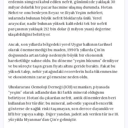
erdemin simgesi kabul edilen nefrit, günümüzde yaklaşık 30
milyar dolarlık bir pazar hacmine ulaşmış durumda. Hotan
Nehri ve onu besleyen Beyaz ve Siyah Yeşim nehirleri,
sularında bulunan büyük nefrit bloklarıyla ünlü. Yerel
arayıcılar, nadir bulunan yüksek kalitedeki tek bir nefrit
parçasının yaklaşık 212 bin dolar (1 milyon yuan) değerine
ulaşabildiğini belirtiyor.
Ancak, son yıllarda bölgedeki yerel Uygur halkının tarihsel
olarak önemsemediği bu maden, 1990’lı yıllarda Çin’in
doğusunda artan talep nedeniyle büyük bir ekonomik
hareketliliğe sahne oldu. Bu döneme “yeşim hücumu” deniliyor
ve bu süreçte taşın gram fiyatı altını geride bıraktı. Fakat bu
yüksek talep, nehir yatağındaki rezervlerin hızla tükenmesine
ve ekosistemin zarar görmesine neden oldu.
Uluslararası Gemoloji Derneği (IGS) uzmanları, piyasada
“yeşim” olarak adlandırılan iki farklı mineral olduğunu
belirtiyor. Hotan’da çıkarılan nefrit, antik dönemlerden beri
kullanılan bir türdür; bu mineral, asbestle yapısal benzerlik
gösterse de sağlık riski taşımayan, son derece dayanıklı ve
lifli bir yapıya sahip. Diğer yandan, jadeit adı verilen tür ise 18.
yüzyılda Myanmar’dan Çin’e gelmiştir.