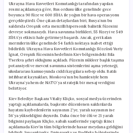
Ukrayna Hava Kuvvetleri Komutanlığı tarafından yapılan
resmi açıklamaya göre, Rus ordusu ülke genelinde gece
boyunca 90 füze ve 600 SİHA ile yoğun bir hava operasyonu
gerçekleştirdi. Öne çıkan detaylardan biri, Rusya’nın bu
saldırıda Oreşnik orta menzilli hipersonik balistik füzesini
devreye sokmasıydı. Hava savunma birlikleri, 55 füzeyi ve 549
SİHA’yı etkisiz hale getirmeyi başardı. Ancak, geri kalan
mermilerin ülke genelinde 54 farklı noktaya isabet ettiği
bildirildi. Ukrayna Hava Kuvvetleri Komutanlığı Sözcüsü Yuriy
İgnat, Oreşnik füzesinin hedefinin Kiev bölgesindeki Bila
Tserkva şehri olduğunu açıkladı. Füzenin nükleer başlık taşıma
potansiyeli ve mevcut savunma sistemlerini aşma yeteneği,
uluslararası kamuoyunda ciddi kaygılara sebep oldu. Batılı
istihbarat kaynakları, Moskova’nın bu hamlesiyle hem
Ukrayna’ya hem de NATO’ya stratejik bir mesaj verdiğini
belirtiyor.
Kiev Belediye Başkanı Vitaliy Kliçko, sosyal medya üzerinden
yaptığı açıklamalarda, başkente düzenlenen saldırılarda
hayatını kaybedenlerin sayısının 2’ye, yaralı sayısının ise
56’ya yükseldiğini duyurdu. Daha önce bir ölü ve 21 yaralı
bilgisini paylaşan Kliçko, sabah saatlerinde yaptığı ikinci
açıklamada Kiev’in tüm bölgelerinde hasar meydana geldiğini
bildirdi. Şevçenkivsky, Dniprovsky ve Podilsky bölgelerinde