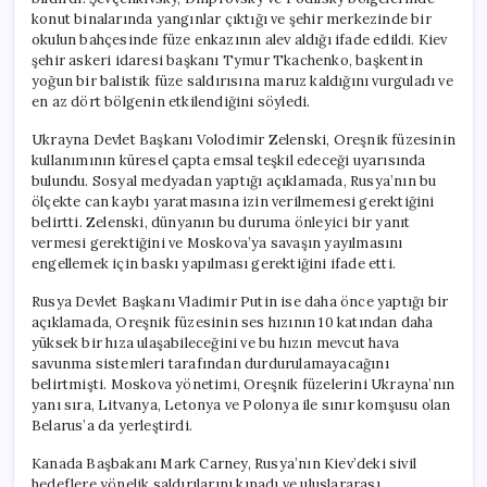
konut binalarında yangınlar çıktığı ve şehir merkezinde bir
okulun bahçesinde füze enkazının alev aldığı ifade edildi. Kiev
şehir askeri idaresi başkanı Tymur Tkachenko, başkentin
yoğun bir balistik füze saldırısına maruz kaldığını vurguladı ve
en az dört bölgenin etkilendiğini söyledi.
Ukrayna Devlet Başkanı Volodimir Zelenski, Oreşnik füzesinin
kullanımının küresel çapta emsal teşkil edeceği uyarısında
bulundu. Sosyal medyadan yaptığı açıklamada, Rusya’nın bu
ölçekte can kaybı yaratmasına izin verilmemesi gerektiğini
belirtti. Zelenski, dünyanın bu duruma önleyici bir yanıt
vermesi gerektiğini ve Moskova’ya savaşın yayılmasını
engellemek için baskı yapılması gerektiğini ifade etti.
Rusya Devlet Başkanı Vladimir Putin ise daha önce yaptığı bir
açıklamada, Oreşnik füzesinin ses hızının 10 katından daha
yüksek bir hıza ulaşabileceğini ve bu hızın mevcut hava
savunma sistemleri tarafından durdurulamayacağını
belirtmişti. Moskova yönetimi, Oreşnik füzelerini Ukrayna’nın
yanı sıra, Litvanya, Letonya ve Polonya ile sınır komşusu olan
Belarus’a da yerleştirdi.
Kanada Başbakanı Mark Carney, Rusya’nın Kiev’deki sivil
hedeflere yönelik saldırılarını kınadı ve uluslararası