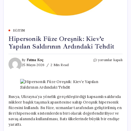
EĞITIM
Hipersonik Füze Oreşnik: Kiev’e
Yapılan Saldırının Ardındaki Tehdit
Hipersonik
By
Fatma Koç
yorumlar kapalı
Füze
25 Mayıs 2026
2 Min Read
Oreşnik:
Kiev’e
Yapılan
Saldırının
Ardındaki
Tehdit
Rusya, Ukrayna’ya yönelik gerçekleştirdiği kapsamlı saldırıda
için
nükleer başlık taşıma kapasitesine sahip Oreşnik hipersonik
füzesini kullandı. Bu füze, uzmanlar tarafından geliştirilmiş en
ileri hipersonik sistemlerden biri olarak değerlendiriliyor ve
savaş alanında kullanılması, Batı ülkelerinde büyük bir endişe
yarattı.