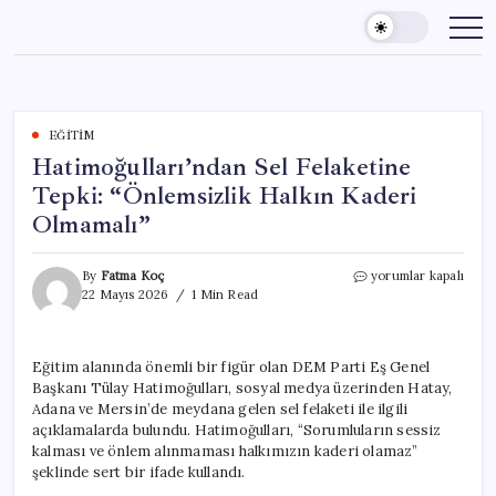
Skip
to
content
EĞITIM
Hatimoğulları’ndan Sel Felaketine
Tepki: “Önlemsizlik Halkın Kaderi
Olmamalı”
Hatimoğulları’ndan
By
Fatma Koç
yorumlar kapalı
Sel
22 Mayıs 2026
1 Min Read
Felaketine
Tepki:
“Önlemsizlik
Eğitim alanında önemli bir figür olan DEM Parti Eş Genel
Halkın
Başkanı Tülay Hatimoğulları, sosyal medya üzerinden Hatay,
Kaderi
Olmamalı”
Adana ve Mersin’de meydana gelen sel felaketi ile ilgili
için
açıklamalarda bulundu. Hatimoğulları, “Sorumluların sessiz
kalması ve önlem alınmaması halkımızın kaderi olamaz”
şeklinde sert bir ifade kullandı.