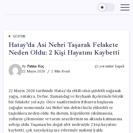
Skip
to
content
EĞITIM
Hatay’da Asi Nehri Taşarak Felakete
Neden Oldu: 2 Kişi Hayatını Kaybetti
Hatay’da
By
Fatma Koç
yorumlar kapalı
Asi
22 Mayıs 2026
2 Min Read
Nehri
Taşarak
Felakete
22 Mayıs 2026 tarihinde Hatay’da etkili olan şiddetli sağanak
Neden
yağış, Antakya, Defne, Samandağ ve Reyhanlı ilçelerinde büyük
Oldu:
2
bir felakete yol açtı. Gece saatlerinden itibaren başlayan
Kişi
yağışlar sonucunda Asi Nehri’nin debisi hızla yükseldi ve
Hayatını
taşkınlara neden oldu. Bu durum, köprülerin yıkılmasına,
Kaybetti
yolların çökmesine ve tarım arazilerinin su altında kalmasına
için
sebep oldu. Yaşanan bu doğal afet nedeniyle 2 kişi hayatını
kaybetti, çok sayıda kişi ise evlerinde mahsur kaldı.