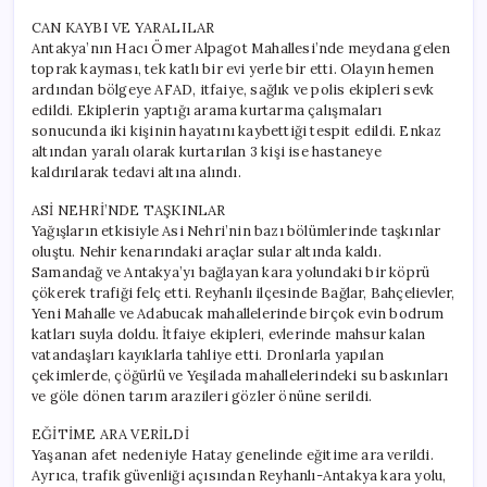
CAN KAYBI VE YARALILAR
Antakya’nın Hacı Ömer Alpagot Mahallesi’nde meydana gelen
toprak kayması, tek katlı bir evi yerle bir etti. Olayın hemen
ardından bölgeye AFAD, itfaiye, sağlık ve polis ekipleri sevk
edildi. Ekiplerin yaptığı arama kurtarma çalışmaları
sonucunda iki kişinin hayatını kaybettiği tespit edildi. Enkaz
altından yaralı olarak kurtarılan 3 kişi ise hastaneye
kaldırılarak tedavi altına alındı.
ASİ NEHRİ’NDE TAŞKINLAR
Yağışların etkisiyle Asi Nehri’nin bazı bölümlerinde taşkınlar
oluştu. Nehir kenarındaki araçlar sular altında kaldı.
Samandağ ve Antakya’yı bağlayan kara yolundaki bir köprü
çökerek trafiği felç etti. Reyhanlı ilçesinde Bağlar, Bahçelievler,
Yeni Mahalle ve Adabucak mahallelerinde birçok evin bodrum
katları suyla doldu. İtfaiye ekipleri, evlerinde mahsur kalan
vatandaşları kayıklarla tahliye etti. Dronlarla yapılan
çekimlerde, çöğürlü ve Yeşilada mahallelerindeki su baskınları
ve göle dönen tarım arazileri gözler önüne serildi.
EĞİTİME ARA VERİLDİ
Yaşanan afet nedeniyle Hatay genelinde eğitime ara verildi.
Ayrıca, trafik güvenliği açısından Reyhanlı-Antakya kara yolu,