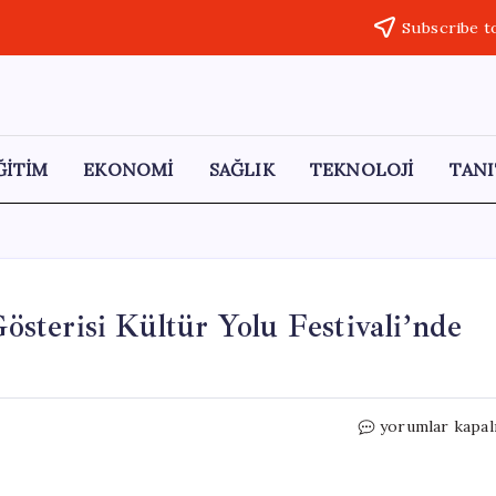
Subscribe t
ĞİTİM
EKONOMİ
SAĞLIK
TEKNOLOJİ
TANI
terisi Kültür Yolu Festivali’nde
Gençlerden
yorumlar kapal
İmamoğlu
Destek
Gösterisi