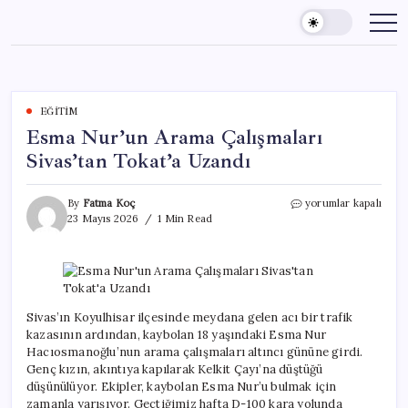
Skip
to
content
EĞITIM
Esma Nur’un Arama Çalışmaları
Sivas’tan Tokat’a Uzandı
Esma
By
Fatma Koç
yorumlar kapalı
Nur’un
23 Mayıs 2026
1 Min Read
Arama
Çalışmaları
Sivas’tan
Tokat’a
Uzandı
için
Sivas’ın Koyulhisar ilçesinde meydana gelen acı bir trafik
kazasının ardından, kaybolan 18 yaşındaki Esma Nur
Hacıosmanoğlu’nun arama çalışmaları altıncı gününe girdi.
Genç kızın, akıntıya kapılarak Kelkit Çayı’na düştüğü
düşünülüyor. Ekipler, kaybolan Esma Nur’u bulmak için
zamanla yarışıyor. Geçtiğimiz hafta D-100 kara yolunda