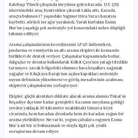
Kalebaşı Tüneli çıkışında meydana gelen kazada, U.Y. (20)
idaresindeki araç kontrolden çıkarak takla attı. Kazada,
araçta bulunan 17 yaşındaki Yağmur Hira Yazıcı hayatını
kaybetti, sürücü ise ağır yaralandı. Yaralı kurtulan Esma
Nur’un yaşadığı şok nedeniyle yol kenarındaki nehre düştüğü
tahmin ediliyor.
Arama çalışmalarının koordinesini AFAD üstlenirken,
jandarma ve emniyetin su altı arama ekipleri ile komando
birlikleri de destek veriyor. Çalışmalar kapsamında botlar,
dalgıçlar ve dronlar kullanılarak Kelkit Çayı’nın yatağı titizlikle
taranıyor. Ancak bölgedeki olumsuz hava koşulları, sağanak
yağışlar ve Kılıçkaya Barajı’nın açılan kapakları nedeniyle
suyun debisinin yükselmesi ve görüş mesafesinin azalması,
ekiplerin çalışmalarını zorlaştırıyor.
Ekipler, güçlü akıntıları dikkate alarak arama alanını Tokat’ın
Reşadiye ilçesine kadar genişletti. Kazanın meydana geldiği
yerden yaklaşık 30 kilometre uzaklıktaki Umurca köyü
civarında, hem havadan dronlarla hem de karadan yoğun bir
arama yürütülüyor. Ne var ki, yoğun çabalara rağmen Esma
Nur’a ait bir iz bulunamadı ve olayla ilgili çok yönlü
soruşturma devam ediyor.