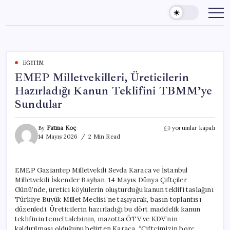
Skip
to
content
EĞITIM
EMEP Milletvekilleri, Üreticilerin
Hazırladığı Kanun Teklifini TBMM’ye
Sundular
EMEP
By
Fatma Koç
yorumlar kapalı
Milletvekilleri,
14 Mayıs 2026
2 Min Read
Üreticilerin
Hazırladığı
Kanun
EMEP Gaziantep Milletvekili Sevda Karaca ve İstanbul
Teklifini
Milletvekili İskender Bayhan, 14 Mayıs Dünya Çiftçiler
TBMM’ye
Sundular
Günü’nde, üretici köylülerin oluşturduğu kanun teklifi taslağını
için
Türkiye Büyük Millet Meclisi’ne taşıyarak, basın toplantısı
düzenledi. Üreticilerin hazırladığı bu dört maddelik kanun
teklifinin temel talebinin, mazotta ÖTV ve KDV’nin
kaldırılması olduğunu belirten Karaca, “Çiftçimizin borç