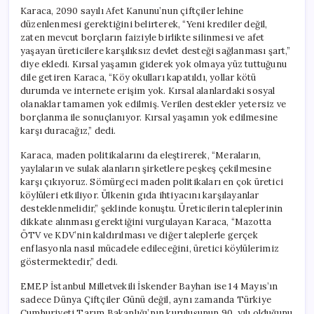
Karaca, 2090 sayılı Afet Kanunu’nun çiftçiler lehine
düzenlenmesi gerektiğini belirterek, “Yeni krediler değil,
zaten mevcut borçların faiziyle birlikte silinmesi ve afet
yaşayan üreticilere karşılıksız devlet desteği sağlanması şart,”
diye ekledi. Kırsal yaşamın giderek yok olmaya yüz tuttuğunu
dile getiren Karaca, “Köy okulları kapatıldı, yollar kötü
durumda ve internete erişim yok. Kırsal alanlardaki sosyal
olanaklar tamamen yok edilmiş. Verilen destekler yetersiz ve
borçlanma ile sonuçlanıyor. Kırsal yaşamın yok edilmesine
karşı duracağız,” dedi.
Karaca, maden politikalarını da eleştirerek, “Meraların,
yaylaların ve sulak alanların şirketlere peşkeş çekilmesine
karşı çıkıyoruz. Sömürgeci maden politikaları en çok üretici
köylüleri etkiliyor. Ülkenin gıda ihtiyacını karşılayanlar
desteklenmelidir,” şeklinde konuştu. Üreticilerin taleplerinin
dikkate alınması gerektiğini vurgulayan Karaca, “Mazotta
ÖTV ve KDV’nin kaldırılması ve diğer taleplerle gerçek
enflasyonla nasıl mücadele edileceğini, üretici köylülerimiz
göstermektedir,” dedi.
EMEP İstanbul Milletvekili İskender Bayhan ise 14 Mayıs’ın
sadece Dünya Çiftçiler Günü değil, aynı zamanda Türkiye
Cumhuriyeti Tarım Bakanlığı’nın kuruluşunun 90. yılı olduğunu