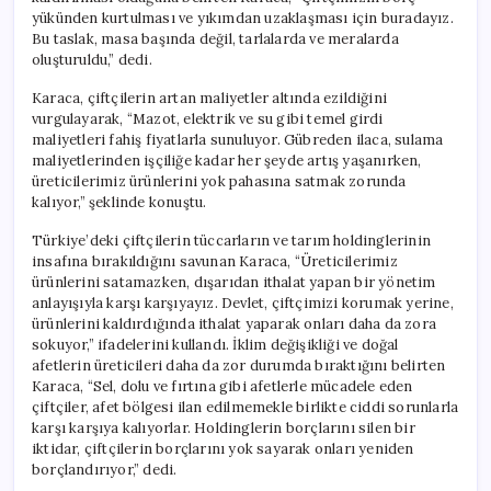
yükünden kurtulması ve yıkımdan uzaklaşması için buradayız.
Bu taslak, masa başında değil, tarlalarda ve meralarda
oluşturuldu,” dedi.
Karaca, çiftçilerin artan maliyetler altında ezildiğini
vurgulayarak, “Mazot, elektrik ve su gibi temel girdi
maliyetleri fahiş fiyatlarla sunuluyor. Gübreden ilaca, sulama
maliyetlerinden işçiliğe kadar her şeyde artış yaşanırken,
üreticilerimiz ürünlerini yok pahasına satmak zorunda
kalıyor,” şeklinde konuştu.
Türkiye’deki çiftçilerin tüccarların ve tarım holdinglerinin
insafına bırakıldığını savunan Karaca, “Üreticilerimiz
ürünlerini satamazken, dışarıdan ithalat yapan bir yönetim
anlayışıyla karşı karşıyayız. Devlet, çiftçimizi korumak yerine,
ürünlerini kaldırdığında ithalat yaparak onları daha da zora
sokuyor,” ifadelerini kullandı. İklim değişikliği ve doğal
afetlerin üreticileri daha da zor durumda bıraktığını belirten
Karaca, “Sel, dolu ve fırtına gibi afetlerle mücadele eden
çiftçiler, afet bölgesi ilan edilmemekle birlikte ciddi sorunlarla
karşı karşıya kalıyorlar. Holdinglerin borçlarını silen bir
iktidar, çiftçilerin borçlarını yok sayarak onları yeniden
borçlandırıyor,” dedi.