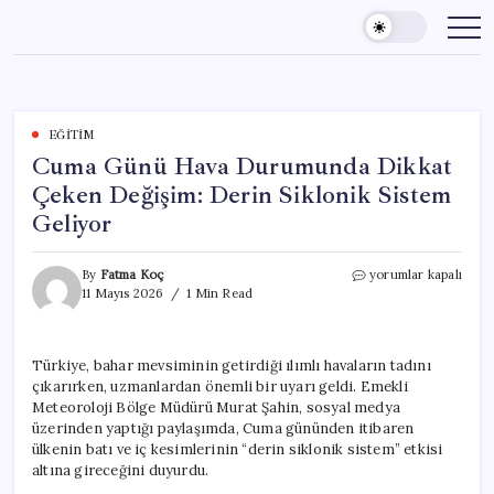
Skip
to
content
EĞITIM
Cuma Günü Hava Durumunda Dikkat
Çeken Değişim: Derin Siklonik Sistem
Geliyor
Cuma
By
Fatma Koç
yorumlar kapalı
Günü
11 Mayıs 2026
1 Min Read
Hava
Durumunda
Dikkat
Türkiye, bahar mevsiminin getirdiği ılımlı havaların tadını
Çeken
çıkarırken, uzmanlardan önemli bir uyarı geldi. Emekli
Değişim:
Derin
Meteoroloji Bölge Müdürü Murat Şahin, sosyal medya
Siklonik
üzerinden yaptığı paylaşımda, Cuma gününden itibaren
Sistem
ülkenin batı ve iç kesimlerinin “derin siklonik sistem” etkisi
Geliyor
altına gireceğini duyurdu.
için