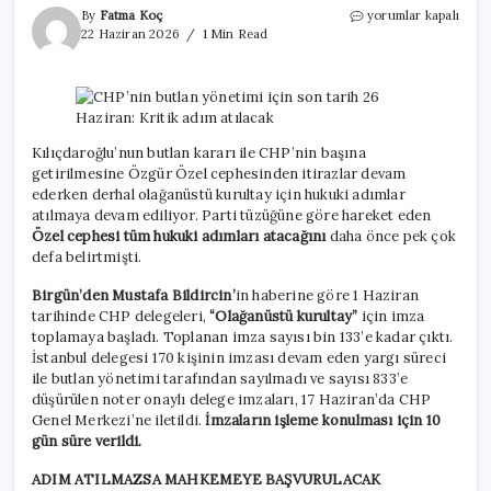
CHP’nin
By
Fatma Koç
yorumlar kapalı
butlan
22 Haziran 2026
1 Min Read
yönetimi
için
son
tarih
26
Haziran:
Kılıçdaroğlu’nun butlan kararı ile CHP’nin başına
Kritik
getirilmesine Özgür Özel cephesinden itirazlar devam
adım
ederken derhal olağanüstü kurultay için hukuki adımlar
atılacak
atılmaya devam ediliyor. Parti tüzüğüne göre hareket eden
için
Özel cephesi tüm hukuki adımları atacağını
daha önce pek çok
defa belirtmişti.
Birgün’den Mustafa Bildircin’
in haberine göre 1 Haziran
tarihinde CHP delegeleri,
“Olağanüstü kurultay”
için imza
toplamaya başladı. Toplanan imza sayısı bin 133’e kadar çıktı.
İstanbul delegesi 170 kişinin imzası devam eden yargı süreci
ile butlan yönetimi tarafından sayılmadı ve sayısı 833’e
düşürülen noter onaylı delege imzaları, 17 Haziran’da CHP
Genel Merkezi’ne iletildi.
İmzaların işleme konulması için 10
gün süre verildi.
ADIM ATILMAZSA MAHKEMEYE BAŞVURULACAK