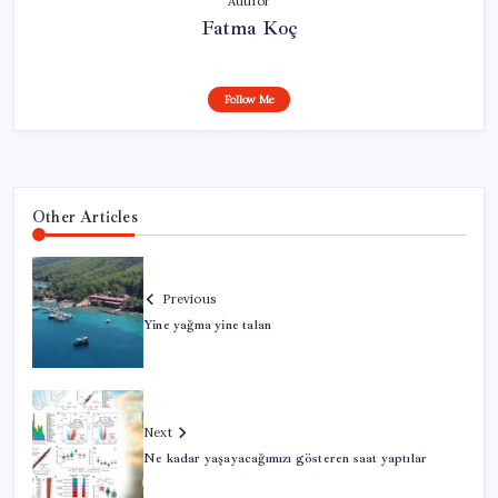
Author
Fatma Koç
Follow Me
Other Articles
Previous
Yine yağma yine talan
Next
Ne kadar yaşayacağımızı gösteren saat yaptılar