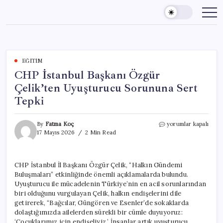
Skip
to
content
EĞITIM
CHP İstanbul Başkanı Özgür
Çelik’ten Uyuşturucu Sorununa Sert
Tepki
CHP
By
Fatma Koç
yorumlar kapalı
İstanbul
17 Mayıs 2026
2 Min Read
Başkanı
Özgür
Çelik’ten
CHP İstanbul İl Başkanı Özgür Çelik, “Halkın Gündemi
Uyuşturucu
Buluşmaları” etkinliğinde önemli açıklamalarda bulundu.
Sorununa
Sert
Uyuşturucu ile mücadelenin Türkiye’nin en acil sorunlarından
Tepki
biri olduğunu vurgulayan Çelik, halkın endişelerini dile
için
getirerek, “Bağcılar, Güngören ve Esenler’de sokaklarda
dolaştığımızda ailelerden sürekli bir cümle duyuyoruz:
‘Çocuklarımız için endişeliyiz.’ İnsanlar artık uyuşturucu