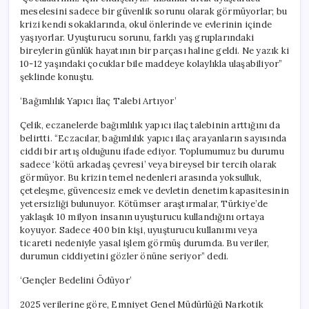
meselesini sadece bir güvenlik sorunu olarak görmüyorlar; bu
krizi kendi sokaklarında, okul önlerinde ve evlerinin içinde
yaşıyorlar. Uyuşturucu sorunu, farklı yaş gruplarındaki
bireylerin günlük hayatının bir parçası haline geldi. Ne yazık ki
10-12 yaşındaki çocuklar bile maddeye kolaylıkla ulaşabiliyor”
şeklinde konuştu.
‘Bağımlılık Yapıcı İlaç Talebi Artıyor’
Çelik, eczanelerde bağımlılık yapıcı ilaç talebinin arttığını da
belirtti. “Eczacılar, bağımlılık yapıcı ilaç arayanların sayısında
ciddi bir artış olduğunu ifade ediyor. Toplumumuz bu durumu
sadece ‘kötü arkadaş çevresi’ veya bireysel bir tercih olarak
görmüyor. Bu krizin temel nedenleri arasında yoksulluk,
çeteleşme, güvencesiz emek ve devletin denetim kapasitesinin
yetersizliği bulunuyor. Kötümser araştırmalar, Türkiye’de
yaklaşık 10 milyon insanın uyuşturucu kullandığını ortaya
koyuyor. Sadece 400 bin kişi, uyuşturucu kullanımı veya
ticareti nedeniyle yasal işlem görmüş durumda. Bu veriler,
durumun ciddiyetini gözler önüne seriyor” dedi.
‘Gençler Bedelini Ödüyor’
2025 verilerine göre, Emniyet Genel Müdürlüğü Narkotik