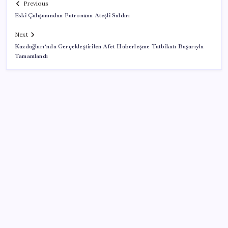
Previous
Eski Çalışanından Patronuna Ateşli Saldırı
Next
Kazdağları’nda Gerçekleştirilen Afet Haberleşme Tatbikatı Başarıyla
Tamamlandı
SON YAZILAR
Dünyaca ünlü yatırımcı Micheal Burry’den kıyamet
senaryosu: Zirvedeki piyasalar büyük çöküş
yaşayacak