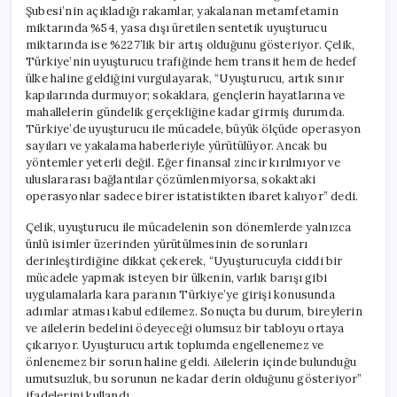
Şubesi’nin açıkladığı rakamlar, yakalanan metamfetamin
miktarında %54, yasa dışı üretilen sentetik uyuşturucu
miktarında ise %227’lik bir artış olduğunu gösteriyor. Çelik,
Türkiye’nin uyuşturucu trafiğinde hem transit hem de hedef
ülke haline geldiğini vurgulayarak, “Uyuşturucu, artık sınır
kapılarında durmuyor; sokaklara, gençlerin hayatlarına ve
mahallelerin gündelik gerçekliğine kadar girmiş durumda.
Türkiye’de uyuşturucu ile mücadele, büyük ölçüde operasyon
sayıları ve yakalama haberleriyle yürütülüyor. Ancak bu
yöntemler yeterli değil. Eğer finansal zincir kırılmıyor ve
uluslararası bağlantılar çözümlenmiyorsa, sokaktaki
operasyonlar sadece birer istatistikten ibaret kalıyor” dedi.
Çelik, uyuşturucu ile mücadelenin son dönemlerde yalnızca
ünlü isimler üzerinden yürütülmesinin de sorunları
derinleştirdiğine dikkat çekerek, “Uyuşturucuyla ciddi bir
mücadele yapmak isteyen bir ülkenin, varlık barışı gibi
uygulamalarla kara paranın Türkiye’ye girişi konusunda
adımlar atması kabul edilemez. Sonuçta bu durum, bireylerin
ve ailelerin bedelini ödeyeceği olumsuz bir tabloyu ortaya
çıkarıyor. Uyuşturucu artık toplumda engellenemez ve
önlenemez bir sorun haline geldi. Ailelerin içinde bulunduğu
umutsuzluk, bu sorunun ne kadar derin olduğunu gösteriyor”
ifadelerini kullandı.