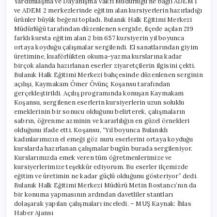
Yardımlaşma ve Dayanışma Vakfı Müdürlüğü’ne bağlı ADEM 1
ve ADEM 2 merkezlerinde eğitim alan kursiyerlerin hazırladığı
ürünler büyük beğeni topladı. Bulanık Halk Eğitimi Merkezi
Müdürlüğü tarafından düzenlenen sergide, ilçede açılan 219
farklı kursta eğitim alan 2 bin 657 kursiyerin yıl boyunca
ortaya koyduğu çalışmalar sergilendi. El sanatlarından giyim
üretimine, kuaförlükten okuma-yazma kurslarına kadar
birçok alanda hazırlanan eserler ziyaretçilerin ilgisini çekti.
Bulanık Halk Eğitimi Merkezi bahçesinde düzenlenen serginin
açılışı, Kaymakam Ömer Övünç Koşansu tarafından
gerçekleştirildi. Açılış programında konuşan Kaymakam
Koşansu, sergilenen eserlerin kursiyerlerin uzun soluklu
emeklerinin bir sonucu olduğunu belirterek, çalışmaların
sabrın, öğrenme azminin ve kararlılığın en güzel örnekleri
olduğunu ifade etti. Koşansu, “Yıl boyunca Bulanıklı
kadınlarımızın el emeği göz nuru eserlerini ortaya koyduğu
kurslarda hazırlanan çalışmalar bugün burada sergileniyor.
Kurslarımızda emek veren tüm öğretmenlerimize ve
kursiyerlerimize teşekkür ediyorum. Bu eserler ilçemizde
eğitim ve üretimin ne kadar güçlü olduğunu gösteriyor” dedi.
Bulanık Halk Eğitimi Merkezi Müdürü Metin Bostancı’nın da
bir konuma yapmasının ardından davetliler stantları
dolaşarak yapılan çalışmaları inceledi. – MUŞ Kaynak: İhlas
Haber Ajansı