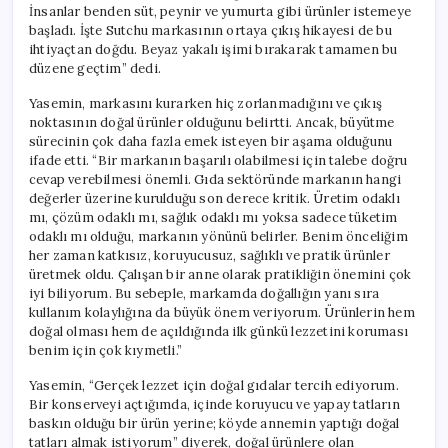
İnsanlar benden süt, peynir ve yumurta gibi ürünler istemeye
başladı. İşte Sutchu markasının ortaya çıkış hikayesi de bu
ihtiyaçtan doğdu. Beyaz yakalı işimi bırakarak tamamen bu
düzene geçtim” dedi.
Yasemin, markasını kurarken hiç zorlanmadığını ve çıkış
noktasının doğal ürünler olduğunu belirtti. Ancak, büyütme
sürecinin çok daha fazla emek isteyen bir aşama olduğunu
ifade etti. “Bir markanın başarılı olabilmesi için talebe doğru
cevap verebilmesi önemli. Gıda sektöründe markanın hangi
değerler üzerine kurulduğu son derece kritik. Üretim odaklı
mı, çözüm odaklı mı, sağlık odaklı mı yoksa sadece tüketim
odaklı mı olduğu, markanın yönünü belirler. Benim önceliğim
her zaman katkısız, koruyucusuz, sağlıklı ve pratik ürünler
üretmek oldu. Çalışan bir anne olarak pratikliğin önemini çok
iyi biliyorum. Bu sebeple, markamda doğallığın yanı sıra
kullanım kolaylığına da büyük önem veriyorum. Ürünlerin hem
doğal olması hem de açıldığında ilk günkü lezzetini koruması
benim için çok kıymetli.”
Yasemin, “Gerçek lezzet için doğal gıdalar tercih ediyorum.
Bir konserveyi açtığımda, içinde koruyucu ve yapay tatların
baskın olduğu bir ürün yerine; köyde annemin yaptığı doğal
tatları almak istiyorum” diyerek, doğal ürünlere olan