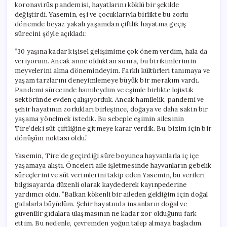
koronavirüs pandemisi, hayatlarını köklü bir şekilde
değiştirdi. Yasemin, eşi ve çocuklarıyla birlikte bu zorlu
dönemde beyaz yakalı yaşamdan çiftlik hayatına geçiş
sürecini şöyle açıkladı:
“30 yaşına kadar kişisel gelişimime çok önem verdim, hala da
veriyorum. Ancak anne olduktan sonra, bu birikimlerimin
meyvelerini alma dönemindeyim. Farklı kültürleri tanımaya ve
yaşam tarzlarını deneyimlemeye büyük bir merakım vardı.
Pandemi sürecinde hamileydim ve eşimle birlikte lojistik
sektöründe evden çalışıyorduk. Ancak hamilelik, pandemi ve
şehir hayatının zorlukları birleşince, doğaya ve daha sakin bir
yaşama yönelmek istedik. Bu sebeple eşimin ailesinin
Tire’deki süt çiftliğine gitmeye karar verdik. Bu, bizim için bir
dönüşüm noktası oldu.”
Yasemin, Tire’de geçirdiği süre boyunca hayvanlarla iç içe
yaşamaya alıştı. Önceleri aile işletmesinde hayvanların gebelik
süreçlerini ve süt verimlerini takip eden Yasemin, bu verileri
bilgisayarda düzenli olarak kaydederek kayınpederine
yardımcı oldu. “Balkan kökenli bir aileden geldiğim için doğal
gıdalarla büyüdüm. Şehir hayatında insanların doğal ve
güvenilir gıdalara ulaşmasının ne kadar zor olduğunu fark
ettim. Bu nedenle, çevremden yoğun talep almaya başladım.