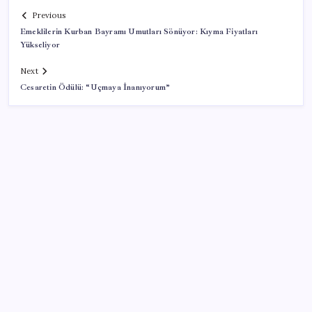
Previous
Emeklilerin Kurban Bayramı Umutları Sönüyor: Kıyma Fiyatları
Yükseliyor
Next
Cesaretin Ödülü: “Uçmaya İnanıyorum”
SON YAZILAR
İş Bankası Genel Müdürü Hakan Aran görevden
ayrılıyor
Google Maps’e büyük değişiklik: Oteli bulacak, yemeği