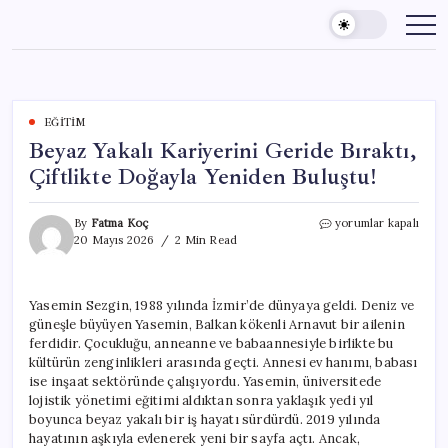
Skip
to
content
EĞITIM
Beyaz Yakalı Kariyerini Geride Bıraktı,
Çiftlikte Doğayla Yeniden Buluştu!
Beyaz
By
Fatma Koç
yorumlar kapalı
Yakalı
20 Mayıs 2026
2 Min Read
Kariyerini
Geride
Bıraktı,
Yasemin Sezgin, 1988 yılında İzmir’de dünyaya geldi. Deniz ve
Çiftlikte
güneşle büyüyen Yasemin, Balkan kökenli Arnavut bir ailenin
Doğayla
Yeniden
ferdidir. Çocukluğu, anneanne ve babaannesiyle birlikte bu
Buluştu!
kültürün zenginlikleri arasında geçti. Annesi ev hanımı, babası
için
ise inşaat sektöründe çalışıyordu. Yasemin, üniversitede
lojistik yönetimi eğitimi aldıktan sonra yaklaşık yedi yıl
boyunca beyaz yakalı bir iş hayatı sürdürdü. 2019 yılında
hayatının aşkıyla evlenerek yeni bir sayfa açtı. Ancak,