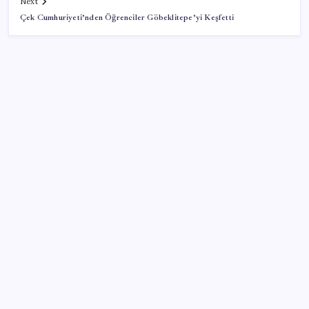
Next
Çek Cumhuriyeti’nden Öğrenciler Göbeklitepe’yi Keşfetti
SON YAZILAR
Yapay zeka bu kez gerçek bir canlı üretti
ABD, İran-Umman anlaşması sonrası ablukayı
kaldıracak
İş Bankası Genel Müdürü Hakan Aran görevden
ayrılıyor
Google Maps’e büyük değişiklik: Oteli bulacak, yemeği