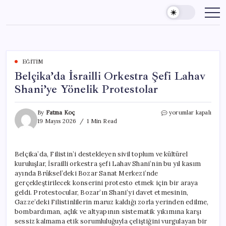
Skip
to
content
EĞITIM
Belçika’da İsrailli Orkestra Şefi Lahav
Shani’ye Yönelik Protestolar
Belçika’da
By
Fatma Koç
yorumlar kapalı
İsrailli
19 Mayıs 2026
1 Min Read
Orkestra
Şefi
Lahav
Belçika’da, Filistin’i destekleyen sivil toplum ve kültürel
Shani’ye
kuruluşlar, İsrailli orkestra şefi Lahav Shani’nin bu yıl kasım
Yönelik
Protestolar
ayında Brüksel’deki Bozar Sanat Merkezi’nde
için
gerçekleştirilecek konserini protesto etmek için bir araya
geldi. Protestocular, Bozar’ın Shani’yi davet etmesinin,
Gazze’deki Filistinlilerin maruz kaldığı zorla yerinden edilme,
bombardıman, açlık ve altyapının sistematik yıkımına karşı
sessiz kalmama etik sorumluluğuyla çeliştiğini vurgulayan bir