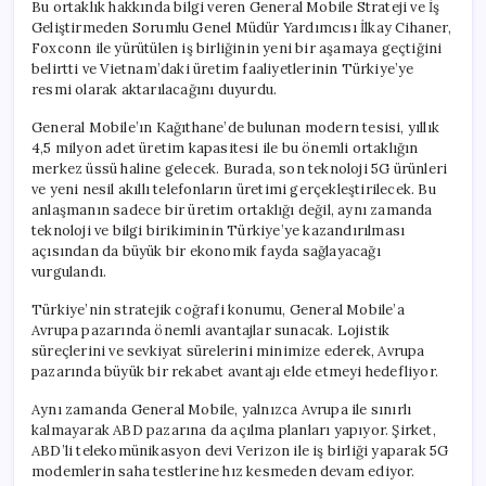
Bu ortaklık hakkında bilgi veren General Mobile Strateji ve İş
Geliştirmeden Sorumlu Genel Müdür Yardımcısı İlkay Cihaner,
Foxconn ile yürütülen iş birliğinin yeni bir aşamaya geçtiğini
belirtti ve Vietnam’daki üretim faaliyetlerinin Türkiye’ye
resmi olarak aktarılacağını duyurdu.
General Mobile’ın Kağıthane’de bulunan modern tesisi, yıllık
4,5 milyon adet üretim kapasitesi ile bu önemli ortaklığın
merkez üssü haline gelecek. Burada, son teknoloji 5G ürünleri
ve yeni nesil akıllı telefonların üretimi gerçekleştirilecek. Bu
anlaşmanın sadece bir üretim ortaklığı değil, aynı zamanda
teknoloji ve bilgi birikiminin Türkiye’ye kazandırılması
açısından da büyük bir ekonomik fayda sağlayacağı
vurgulandı.
Türkiye’nin stratejik coğrafi konumu, General Mobile’a
Avrupa pazarında önemli avantajlar sunacak. Lojistik
süreçlerini ve sevkiyat sürelerini minimize ederek, Avrupa
pazarında büyük bir rekabet avantajı elde etmeyi hedefliyor.
Aynı zamanda General Mobile, yalnızca Avrupa ile sınırlı
kalmayarak ABD pazarına da açılma planları yapıyor. Şirket,
ABD’li telekomünikasyon devi Verizon ile iş birliği yaparak 5G
modemlerin saha testlerine hız kesmeden devam ediyor.