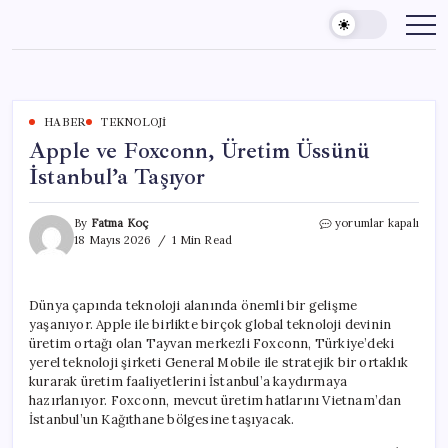
Skip
to
content
HABER
TEKNOLOJI
Apple ve Foxconn, Üretim Üssünü
İstanbul’a Taşıyor
Apple
By
Fatma Koç
yorumlar kapalı
ve
18 Mayıs 2026
1 Min Read
Foxconn,
Üretim
Üssünü
Dünya çapında teknoloji alanında önemli bir gelişme
İstanbul’a
yaşanıyor. Apple ile birlikte birçok global teknoloji devinin
Taşıyor
için
üretim ortağı olan Tayvan merkezli Foxconn, Türkiye’deki
yerel teknoloji şirketi General Mobile ile stratejik bir ortaklık
kurarak üretim faaliyetlerini İstanbul’a kaydırmaya
hazırlanıyor. Foxconn, mevcut üretim hatlarını Vietnam’dan
İstanbul’un Kağıthane bölgesine taşıyacak.