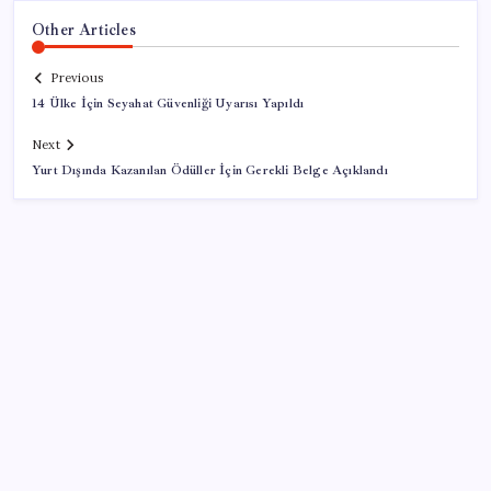
Other Articles
Previous
14 Ülke İçin Seyahat Güvenliği Uyarısı Yapıldı
Next
Yurt Dışında Kazanılan Ödüller İçin Gerekli Belge Açıklandı
SON YAZILAR
Özgür Özel’den Le Monde’a çarpıcı yazı: ‘Bu sürecin
kırılma noktası…’