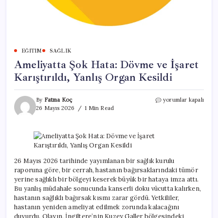
EĞITIM
SAĞLIK
Ameliyatta Şok Hata: Dövme ve İşaret
Karıştırıldı, Yanlış Organ Kesildi
Ameliyatta
By
Fatma Koç
yorumlar kapalı
Şok
26 Mayıs 2026
1 Min Read
Hata:
Dövme
ve
İşaret
Karıştırıldı,
Yanlış
26 Mayıs 2026 tarihinde yayımlanan bir sağlık kurulu
Organ
raporuna göre, bir cerrah, hastanın bağırsaklarındaki tümör
Kesildi
yerine sağlıklı bir bölgeyi keserek büyük bir hataya imza attı.
için
Bu yanlış müdahale sonucunda kanserli doku vücutta kalırken,
hastanın sağlıklı bağırsak kısmı zarar gördü. Yetkililer,
hastanın yeniden ameliyat edilmek zorunda kalacağını
duyurdu. Olayın, İngiltere’nin Kuzey Galler bölgesindeki