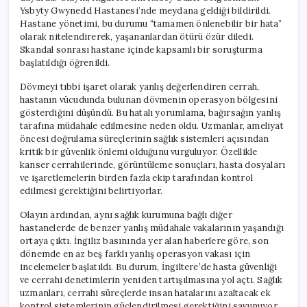
Ysbyty Gwynedd Hastanesi’nde meydana geldiği bildirildi.
Hastane yönetimi, bu durumu “tamamen önlenebilir bir hata”
olarak nitelendirerek, yaşananlardan ötürü özür diledi.
Skandal sonrası hastane içinde kapsamlı bir soruşturma
başlatıldığı öğrenildi.
Dövmeyi tıbbi işaret olarak yanlış değerlendiren cerrah,
hastanın vücudunda bulunan dövmenin operasyon bölgesini
gösterdiğini düşündü. Bu hatalı yorumlama, bağırsağın yanlış
tarafına müdahale edilmesine neden oldu. Uzmanlar, ameliyat
öncesi doğrulama süreçlerinin sağlık sistemleri açısından
kritik bir güvenlik önlemi olduğunu vurguluyor. Özellikle
kanser cerrahilerinde, görüntüleme sonuçları, hasta dosyaları
ve işaretlemelerin birden fazla ekip tarafından kontrol
edilmesi gerektiğini belirtiyorlar.
Olayın ardından, aynı sağlık kurumuna bağlı diğer
hastanelerde de benzer yanlış müdahale vakalarının yaşandığı
ortaya çıktı. İngiliz basınında yer alan haberlere göre, son
dönemde en az beş farklı yanlış operasyon vakası için
incelemeler başlatıldı. Bu durum, İngiltere’de hasta güvenliği
ve cerrahi denetimlerin yeniden tartışılmasına yol açtı. Sağlık
uzmanları, cerrahi süreçlerde insan hatalarını azaltacak ek
kontrol sistemlerinin güçlendirilmesi gerektiğini savunuyor.