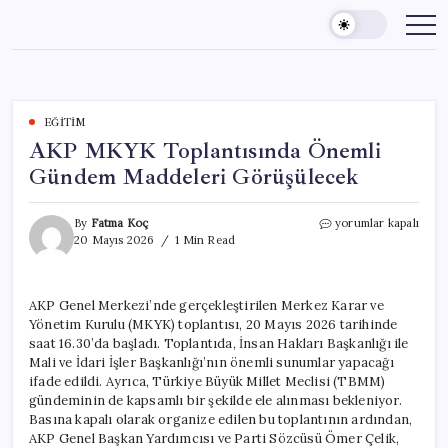
Skip
to
content
EĞITIM
AKP MKYK Toplantısında Önemli
Gündem Maddeleri Görüşülecek
AKP
By
Fatma Koç
yorumlar kapalı
MKYK
20 Mayıs 2026
1 Min Read
Toplantısında
Önemli
Gündem
AKP Genel Merkezi’nde gerçekleştirilen Merkez Karar ve
Maddeleri
Yönetim Kurulu (MKYK) toplantısı, 20 Mayıs 2026 tarihinde
Görüşülecek
için
saat 16.30’da başladı. Toplantıda, İnsan Hakları Başkanlığı ile
Mali ve İdari İşler Başkanlığı’nın önemli sunumlar yapacağı
ifade edildi. Ayrıca, Türkiye Büyük Millet Meclisi (TBMM)
gündeminin de kapsamlı bir şekilde ele alınması bekleniyor.
Basına kapalı olarak organize edilen bu toplantının ardından,
AKP Genel Başkan Yardımcısı ve Parti Sözcüsü Ömer Çelik,