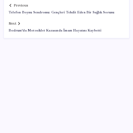
Previous
Telefon Boynu Sendromu: Gençleri Tehdit Eden Bir Sağlık Sorunu
Next
Bodrum’da Motosiklet Kazasında İmam Hayatını Kaybetti
SON YAZILAR
TMO fındık alım fiyatlarını açıkladı
Brezilya, AB’den kanatlı eti ve bal için yeşil ışık
bekliyor