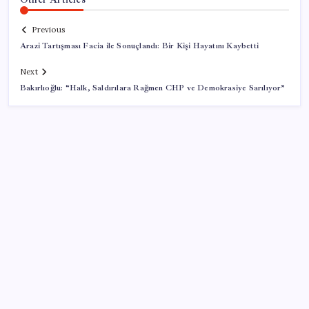
Previous
Arazi Tartışması Facia ile Sonuçlandı: Bir Kişi Hayatını Kaybetti
Next
Bakırlıoğlu: “Halk, Saldırılara Rağmen CHP ve Demokrasiye Sarılıyor”
SON YAZILAR
CHP’nin butlan MYK’sinden yeni karar: 8 il
başkanlığına atama yapıldı
Telegram Neden App Store’dan Geçici Olarak