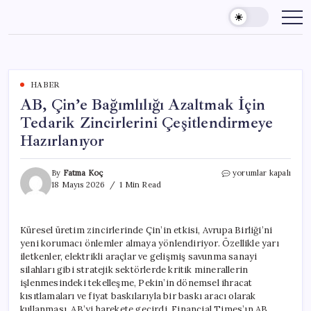
Skip
to
content
HABER
AB, Çin’e Bağımlılığı Azaltmak İçin
Tedarik Zincirlerini Çeşitlendirmeye
Hazırlanıyor
AB,
By
Fatma Koç
yorumlar kapalı
Çin’e
18 Mayıs 2026
1 Min Read
Bağımlılığı
Azaltmak
İçin
Küresel üretim zincirlerinde Çin’in etkisi, Avrupa Birliği’ni
Tedarik
yeni korumacı önlemler almaya yönlendiriyor. Özellikle yarı
Zincirlerini
Çeşitlendirmeye
iletkenler, elektrikli araçlar ve gelişmiş savunma sanayi
Hazırlanıyor
silahları gibi stratejik sektörlerde kritik minerallerin
için
işlenmesindeki tekelleşme, Pekin’in dönemsel ihracat
kısıtlamaları ve fiyat baskılarıyla bir baskı aracı olarak
kullanması, AB’yi harekete geçirdi. Financial Times’ın AB