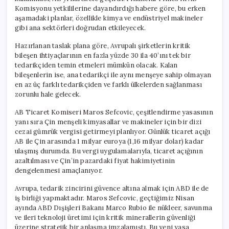
Komisyonu yetkililerine dayandırdığı habere göre, bu erken
aşamadaki planlar, özellikle kimya ve endüstriyel makineler
gibi ana sektörleri doğrudan etkileyecek.
Hazırlanan taslak plana göre, Avrupalı şirketlerin kritik
bileşen ihtiyaçlarının en fazla yüzde 30 ila 40’ını tek bir
tedarikçiden temin etmeleri mümkün olacak. Kalan
bileşenlerin ise, ana tedarikçi ile aynı menşeye sahip olmayan
en az üç farklı tedarikçiden ve farklı ülkelerden sağlanması
zorunlu hale gelecek.
AB Ticaret Komiseri Maros Sefcovic, çeşitlendirme yasasının
yanı sıra Çin menşeli kimyasallar ve makineler için bir dizi
cezai gümrük vergisi getirmeyi planlıyor. Günlük ticaret açığı
AB ile Çin arasında 1 milyar euroya (1,16 milyar dolar) kadar
ulaşmış durumda. Bu vergi uygulamalarıyla, ticaret açığının
azaltılması ve Çin’in pazardaki fiyat hakimiyetinin
dengelenmesi amaçlanıyor.
Avrupa, tedarik zincirini güvence altına almak için ABD ile de
iş birliği yapmaktadır. Maros Sefcovic, geçtiğimiz Nisan
ayında ABD Dışişleri Bakanı Marco Rubio ile nükleer, savunma
ve ileri teknoloji üretimi için kritik minerallerin güvenliği
üzerine stratejik bir anlaşma imzalamıştı. Bu yeni yasa